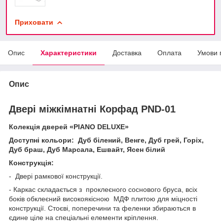
Приховати
Опис
Характеристики
Доставка
Оплата
Умови 
Опис
Двері міжкімнатні Корфад PN
D
-01
Колекція дверей «PIANO DELUXE»
Доступні кольори: Дуб білений, Венге, Дуб грей, Горіх,
Дуб браш, Дуб Марсала, Ешвайт, Ясен білий
Конструкція:
- Двері рамкової конструкції.
- Каркас складається з проклеєного соснового бруса, всіх
боків обклеєний високоякісною МДФ плитою для міцності
конструкції. Стоєві, поперечини та феленки збираються в
єдине ціле на спеціальні елементи кріплення.