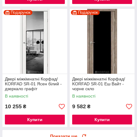
Подарунок
Подарунок
Двері міжкімнатні Корфад/
Двері міжкімнатні Корфад/
KORFAD SR-01 Ясен білий -
KORFAD SR-01 Еш Вайт -
дзеркало графіт
чорне скло
В наявності
В наявності
10 255
9 582
₴
₴
Купити
Купити
Показати ще