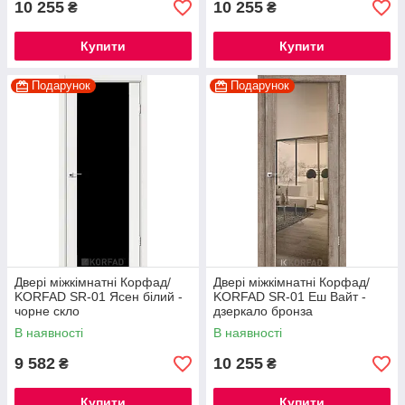
10 255
10 255
₴
₴
Купити
Купити
Подарунок
Подарунок
Двері міжкімнатні Корфад/
Двері міжкімнатні Корфад/
KORFAD SR-01 Ясен білий -
KORFAD SR-01 Еш Вайт -
чорне скло
дзеркало бронза
В наявності
В наявності
9 582
10 255
₴
₴
Купити
Купити