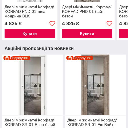
Двері міжкімнатні Корфад/
Двері міжкімнатні Корфад/
Двер
KORFAD PND-01 Біла
KORFAD PND-01 Лайт
KOR
модрина BLK
бетон
бето
4 825
4 825
4 8
₴
₴
Купити
Купити
Акційні пропозиції та новинки
Подарунок
Подарунок
Двері міжкімнатні Корфад/
Двері міжкімнатні Корфад/
KORFAD SR-01 Ясен білий -
KORFAD SR-01 Еш Вайт -