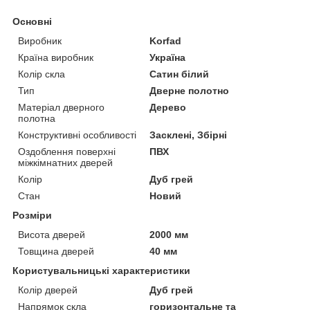
Основні
Виробник
Korfad
Країна виробник
Україна
Колір скла
Сатин білий
Тип
Дверне полотно
Матеріал дверного
Дерево
полотна
Конструктивні особливості
Засклені, Збірні
Оздоблення поверхні
ПВХ
міжкімнатних дверей
Колір
Дуб грей
Стан
Новий
Розміри
Висота дверей
2000 мм
Товщина дверей
40 мм
Користувальницькі характеристики
Колір дверей
Дуб грей
Напрямок скла
горизонтальне та