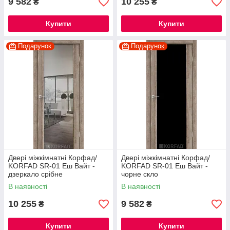
9 582
10 255
₴
₴
Купити
Купити
Подарунок
Подарунок
Двері міжкімнатні Корфад/
Двері міжкімнатні Корфад/
KORFAD SR-01 Еш Вайт -
KORFAD SR-01 Еш Вайт -
дзеркало срібне
чорне скло
В наявності
В наявності
10 255
9 582
₴
₴
Купити
Купити