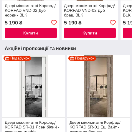
Двері міжкімнатні Корфад/
Двері міжкімнатні Корфад/
Двер
KORFAD VND-02 Дуб
KORFAD VND-02 Дуб
KOR
нордик BLK
браш BLK
BLK
5 190
5 190
5 1
₴
₴
Купити
Купити
Акційні пропозиції та новинки
Подарунок
Подарунок
Двері міжкімнатні Корфад/
Двері міжкімнатні Корфад/
KORFAD SR-01 Ясен білий -
KORFAD SR-01 Еш Вайт -
дзеркало графіт
дзеркало бронза