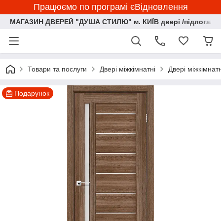
Працюємо по програмі єВідновлення
МАГАЗИН ДВЕРЕЙ "ДУША СТИЛЮ" м. КИЇВ двері /підлога/ ф
Товари та послуги
Двері міжкімнатні
Двері міжкімна
Подарунок