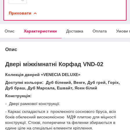
Приховати
Опис
Характеристики
Доставка
Оплата
Умови 
Опис
Двері міжкімнатні Корфад
VND
-02
Колекція дверей «VENECIA DELUXE»
Доступні кольори: Дуб білений, Венге, Дуб грей, Горіх,
Дуб браш, Дуб Марсала, Ешвайт, Ясен білий
Конструкція:
- Двері рамкової конструкції.
- Каркас складається з проклеєного соснового бруса, всіх
боків обклеєний високоякісною МДФ плитою для міцності
конструкції. Стоєві, поперечини та феленки збираються в
єдине ціле на спеціальні елементи кріплення.