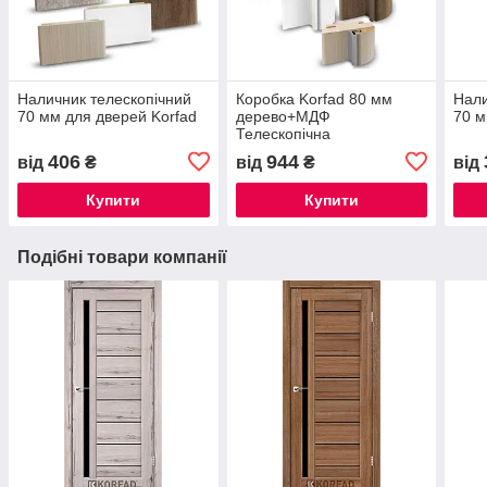
Наличник телескопічний
Коробка Korfad 80 мм
Нали
70 мм для дверей Korfad
дерево+МДФ
70 м
Телескопічна
406
944
від
₴
від
₴
від
Купити
Купити
Подібні товари компанії