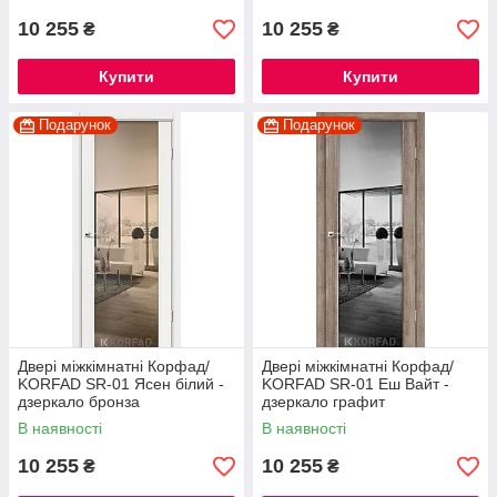
10 255
10 255
₴
₴
Купити
Купити
Подарунок
Подарунок
Двері міжкімнатні Корфад/
Двері міжкімнатні Корфад/
KORFAD SR-01 Ясен білий -
KORFAD SR-01 Еш Вайт -
дзеркало бронза
дзеркало графит
В наявності
В наявності
10 255
10 255
₴
₴