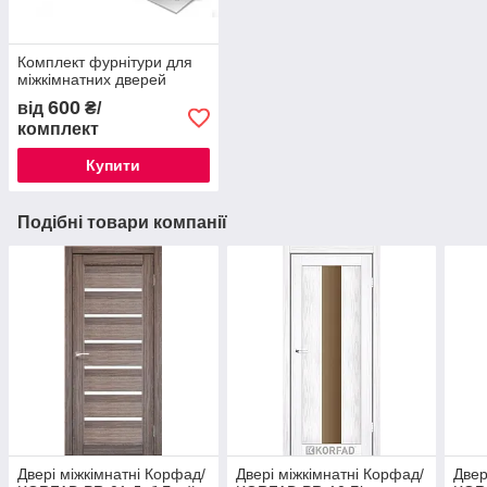
Комплект фурнітури для
міжкімнатних дверей
600
від
₴/
комплект
Купити
Подібні товари компанії
Двері міжкімнатні Корфад/
Двері міжкімнатні Корфад/
Двер