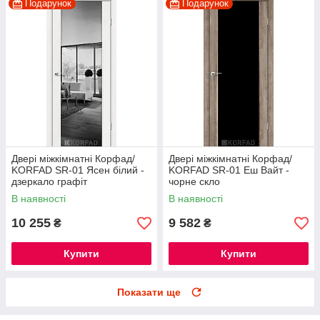
Подарунок
Подарунок
Двері міжкімнатні Корфад/
Двері міжкімнатні Корфад/
KORFAD SR-01 Ясен білий -
KORFAD SR-01 Еш Вайт -
дзеркало графіт
чорне скло
В наявності
В наявності
10 255
9 582
₴
₴
Купити
Купити
Показати ще