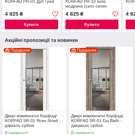
KORFAD PR-01 Дуб Грей
KORFAD PR-10 Біла
KOR
модрина (скло сатин
бронза)
4 825
4 825
4 8
₴
₴
Купити
Купити
Акційні пропозиції та новинки
Подарунок
Подарунок
Двері міжкімнатні Корфад/
Двері міжкімнатні Корфад/
KORFAD SR-01 Ясен білий -
KORFAD SR-01 Еш Вайт -
дзркало срібне
дзеркало срібне
В наявності
В наявності