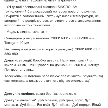
єдине ціле на спеціальні елементи кріплення.
- Усі деталі облицьовані екошпон SINCROLAM —
технологічний багатошаровий матеріал нового покоління.
Покриття є вологостійким, витримує високі температури, не
вигоряє й не розтріскується, виготовляється з використанням
екологічно чистих технологій.
- Модель скляна: скло сатин.
Стандартні розміри полотен: 2000* 600/ 700/800/900 мм.
Товщина 40 мм.
Рекомендовані розміри отворів (відповідно): 2060* 680/ 780/
880/ 980
Додаткові опції:
Коробка дверна, Наличник прямий із
крилом 30 мм, Розширювальна дошка 100 і 200 мм, Плінтус,
Притворна планка.
Телескопічний погонаж забезпечує практичність і зручність під
час монтажу, а також естетичність під час експлуатації.
Доступне скління:
сатин бронза, чорне скло
Доступні кольори:
Дуб білений, Дуб грей, Горіх, Дуб
марсала, Дуб браш, Еш-вайт, Дуб тобакко, Дуб нордик, Білий