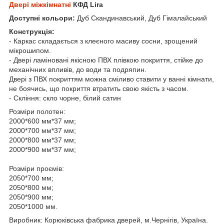
Двері міжкімнатні
КФД
Lira
Доступні кольори:
Дуб Скандинавський, Дуб Гімалайський
Конструкція:
- Каркас складається з клеєного масиву сосни, зрощений
мікрошипом.
- Двері ламіновані якісною ПВХ плівкою покриття, стійке до
механічних впливів, до води та подряпин.
Двері з ПВХ покриттям можна сміливо ставити у ванні кімнати,
не боячись, що покриття втратить свою якість з часом.
- Скління: скло чорне, білий сатин
Розміри полотен:
2000*600 мм*37 мм;
2000*700 мм*37 мм;
2000*800 мм*37 мм;
2000*900 мм*37 мм;
Розміри проємів:
2050*700 мм;
2050*800 мм;
2050*900 мм;
2050*1000 мм.
Виробник: Корюківська фабрика дверей, м.Чернігів, Україна.