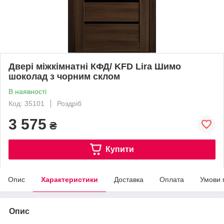
Двері міжкімнатні КФД/ KFD Lira Шимо
шоколад з чорним склом
В наявності
Код: 35101
Роздріб
3 575
₴
Купити
Опис
Характеристики
Доставка
Оплата
Умови 
Опис