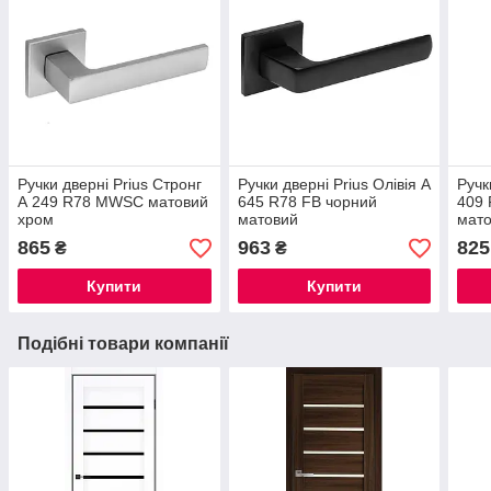
Ручки дверні Prius Стронг
Ручки дверні Prius Олівія А
Ручк
А 249 R78 MWSC матовий
645 R78 FB чорний
409 
хром
матовий
мат
865
963
825
₴
₴
Купити
Купити
Подібні товари компанії