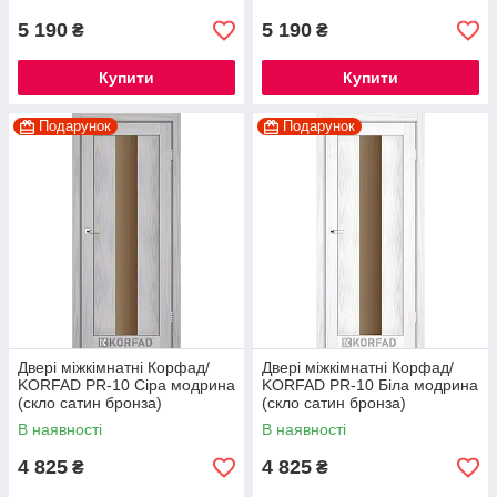
5 190
5 190
₴
₴
Купити
Купити
Подарунок
Подарунок
Двері міжкімнатні Корфад/
Двері міжкімнатні Корфад/
KORFAD PR-10 Сіра модрина
KORFAD PR-10 Біла модрина
(скло сатин бронза)
(скло сатин бронза)
В наявності
В наявності
4 825
4 825
₴
₴