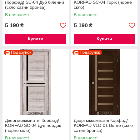
(Корфад) SC-04 Дуб білений
KORFAD SC-04 Горіх (чорне
(скло сатин бронза)
скло)
В наявності
В наявності
5 190
5 190
₴
₴
Купити
Купити
Подарунок
Подарунок
Двері міжкімнатні Корфад/
Двері міжкімнатні Корфад/
KORFAD SC-04 Дуд нордик
KORFAD VLD-01 Венге (скло
(чорне скло)
сатин бронза)
В наявності
В наявності