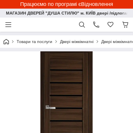
Працюємо по програмі єВідновлення
МАГАЗИН ДВЕРЕЙ "ДУША СТИЛЮ" м. КИЇВ двері /підлога/ ф
Товари та послуги
Двері міжкімнатні
Двері міжкімнат