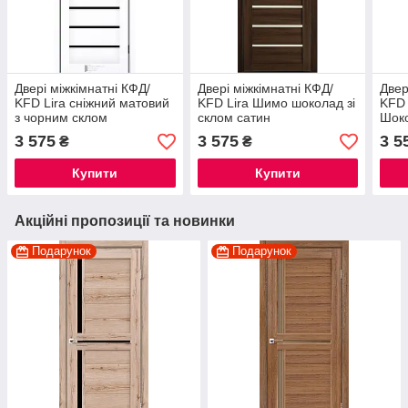
Двері міжкімнатні КФД/
Двері міжкімнатні КФД/
Двер
KFD Lira сніжний матовий
KFD Lira Шимо шоколад зі
KFD 
з чорним склом
склом сатин
Шоко
3 575
3 575
3 5
₴
₴
Купити
Купити
Акційні пропозиції та новинки
Подарунок
Подарунок