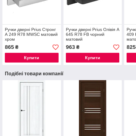
Ручки дверні Prius Стронг
Ручки дверні Prius Олівія А
Ручк
А 249 R78 MWSC матовий
645 R78 FB чорний
409 
хром
матовий
мат
865
963
825
₴
₴
Купити
Купити
Подібні товари компанії