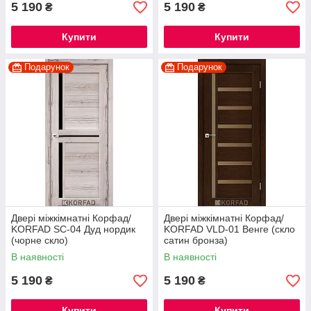
5 190
5 190
₴
₴
Купити
Купити
Подарунок
Подарунок
Двері міжкімнатні Корфад/
Двері міжкімнатні Корфад/
KORFAD SC-04 Дуд нордик
KORFAD VLD-01 Венге (скло
(чорне скло)
сатин бронза)
В наявності
В наявності
5 190
5 190
₴
₴
Купити
Купити