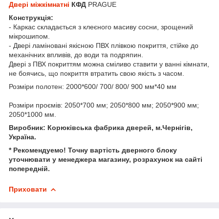
Двері міжкімнатні
КФД
PRAGUE
Конструкція:
- Каркас складається з клеєного масиву сосни, зрощений
мікрошипом.
- Двері ламіновані якісною ПВХ плівкою покриття, стійке до
механічних впливів, до води та подряпин.
Двері з ПВХ покриттям можна сміливо ставити у ванні кімнати,
не боячись, що покриття втратить свою якість з часом.
Розміри полотен: 2000*600/ 700/ 800/ 900 мм*40 мм
Розміри проємів: 2050*700 мм; 2050*800 мм; 2050*900 мм;
2050*1000 мм.
Виробник: Корюківська фабрика дверей, м.Чернігів,
Україна.
* Рекомендуемо! Точну вартість дверного блоку
уточнювати у менеджера магазину, розрахунок на сайті
попередній.
Приховати