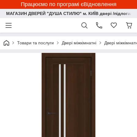
Працюємо по програмі єВідновлення
МАГАЗИН ДВЕРЕЙ "ДУША СТИЛЮ" м. КИЇВ двері /підлога/ ф
Товари та послуги
Двері міжкімнатні
Двері міжкімна