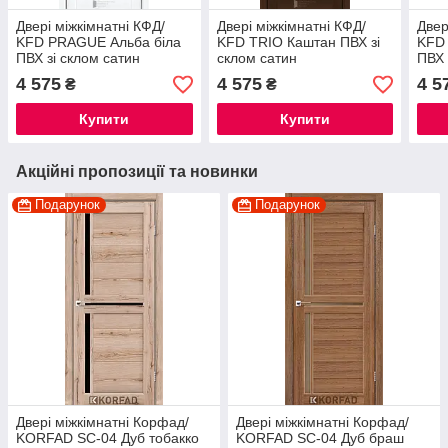
Двері міжкімнатні КФД/
Двері міжкімнатні КФД/
Двер
KFD PRAGUE Альба біла
KFD TRIO Каштан ПВХ зі
KFD
ПВХ зі склом сатин
склом сатин
ПВХ 
4 575
4 575
4 5
₴
₴
Купити
Купити
Акційні пропозиції та новинки
Подарунок
Подарунок
Двері міжкімнатні Корфад/
Двері міжкімнатні Корфад/
KORFAD SC-04 Дуб тобакко
KORFAD SC-04 Дуб браш