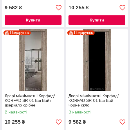
9 582
10 255
₴
₴
Купити
Купити
Подарунок
Подарунок
Двері міжкімнатні Корфад/
Двері міжкімнатні Корфад/
KORFAD SR-01 Еш Вайт -
KORFAD SR-01 Еш Вайт -
дзеркало срібне
чорне скло
В наявності
В наявності
10 255
9 582
₴
₴