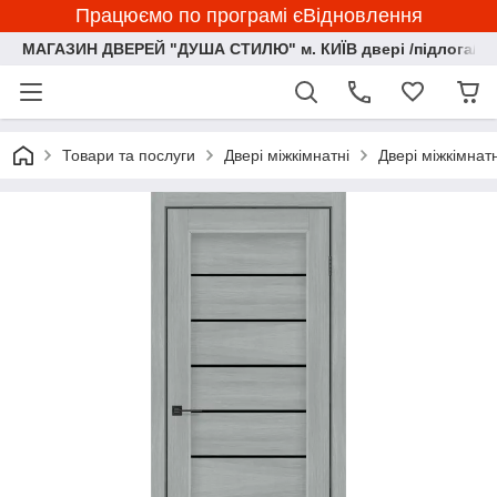
Працюємо по програмі єВідновлення
МАГАЗИН ДВЕРЕЙ "ДУША СТИЛЮ" м. КИЇВ двері /підлога/ ф
Товари та послуги
Двері міжкімнатні
Двері міжкімна