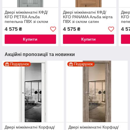
Двері міжкімнатні КФД/
Двері міжкімнатні КФД/
Двер
KFD PETRA Альба
KFD PANAMA Альба мірта
KFD
пепельна ПВХ зі склом
ПВХ зі склом сатин
пепе
сатин
сати
4 575
4 575
4 5
₴
₴
Купити
Купити
Акційні пропозиції та новинки
Подарунок
Подарунок
Двері міжкімнатні Корфад/
Двері міжкімнатні Корфад/