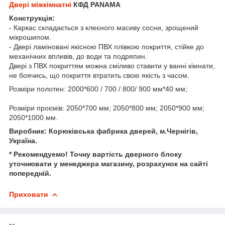
Двері міжкімнатні
КФД PANAMA
Конструкція:
- Каркас складається з клеєного масиву сосни, зрощений
мікрошипом.
- Двері ламіновані якісною ПВХ плівкою покриття, стійке до
механічних впливів, до води та подряпин.
Двері з ПВХ покриттям можна сміливо ставити у ванні кімнати,
не боячись, що покриття втратить свою якість з часом.
Розміри полотен: 2000*600 / 700 / 800/ 900 мм*40 мм;
Розміри проємів: 2050*700 мм; 2050*800 мм; 2050*900 мм;
2050*1000 мм.
Виробник: Корюківська фабрика дверей, м.Чернігів,
Україна.
* Рекомендуемо! Точну вартість дверного блоку
уточнювати у менеджера магазину, розрахунок на сайті
попередній.
Приховати