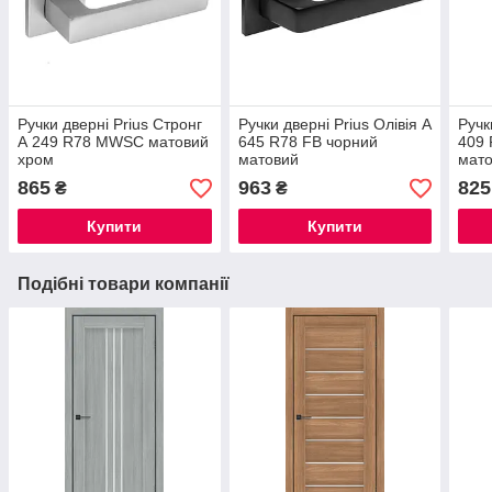
Ручки дверні Prius Стронг
Ручки дверні Prius Олівія А
Ручк
А 249 R78 MWSC матовий
645 R78 FB чорний
409 
хром
матовий
мат
865
963
825
₴
₴
Купити
Купити
Подібні товари компанії