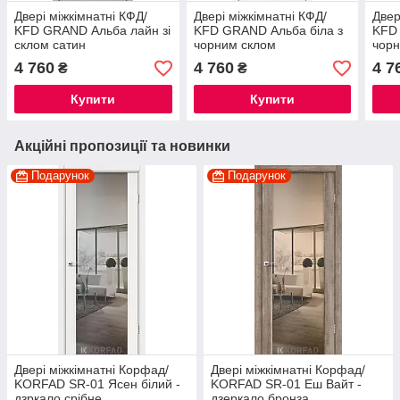
Двері міжкімнатні КФД/
Двері міжкімнатні КФД/
Двер
KFD GRAND Альба лайн зі
KFD GRAND Альба біла з
KFD 
склом сатин
чорним склом
чорн
4 760
4 760
4 7
₴
₴
Купити
Купити
Акційні пропозиції та новинки
Подарунок
Подарунок
Двері міжкімнатні Корфад/
Двері міжкімнатні Корфад/
KORFAD SR-01 Ясен білий -
KORFAD SR-01 Еш Вайт -
дзркало срібне
дзеркало бронза