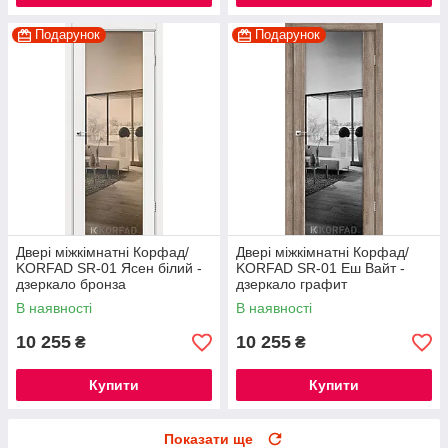
Подарунок
Подарунок
Двері міжкімнатні Корфад/
Двері міжкімнатні Корфад/
KORFAD SR-01 Ясен білий -
KORFAD SR-01 Еш Вайт -
дзеркало бронза
дзеркало графит
В наявності
В наявності
10 255
10 255
₴
₴
Купити
Купити
Показати ще