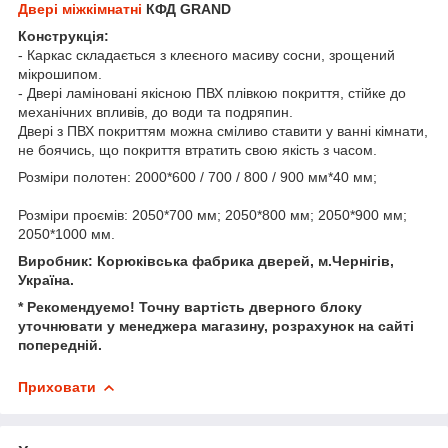
Двері міжкімнатні
КФД GRAND
Конструкція:
- Каркас складається з клеєного масиву сосни, зрощений
мікрошипом.
- Двері ламіновані якісною ПВХ плівкою покриття, стійке до
механічних впливів, до води та подряпин.
Двері з ПВХ покриттям можна сміливо ставити у ванні кімнати,
не боячись, що покриття втратить свою якість з часом.
Розміри полотен: 2000*600 / 700 / 800 / 900 мм*40 мм;
Розміри проємів: 2050*700 мм; 2050*800 мм; 2050*900 мм;
2050*1000 мм.
Виробник: Корюківська фабрика дверей, м.Чернігів,
Україна.
* Рекомендуемо! Точну вартість дверного блоку
уточнювати у менеджера магазину, розрахунок на сайті
попередній.
Приховати