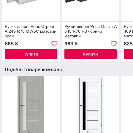
Ручки дверні Prius Стронг
Ручки дверні Prius Олівія А
Ручк
А 249 R78 MWSC матовий
645 R78 FB чорний
409 
хром
матовий
мат
865
963
825
₴
₴
Купити
Купити
Подібні товари компанії