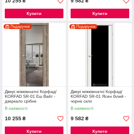
10 255
9 582
₴
₴
Купити
Купити
Подарунок
Подарунок
Двері міжкімнатні Корфад/
Двері міжкімнатні Корфад/
KORFAD SR-01 Еш Вайт -
KORFAD SR-01 Ясен білий -
дзеркало срібне
чорне скло
В наявності
В наявності
10 255
9 582
₴
₴
Купити
Купити