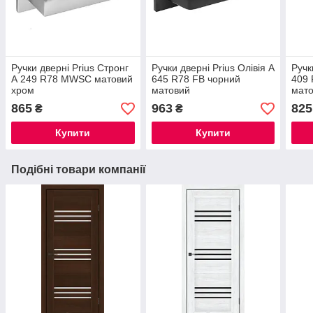
Ручки дверні Prius Стронг
Ручки дверні Prius Олівія А
Ручк
А 249 R78 MWSC матовий
645 R78 FB чорний
409 
хром
матовий
мат
865
963
825
₴
₴
Купити
Купити
Подібні товари компанії