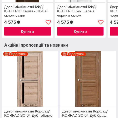
Двері міжкімнатні КФД/
Двері міжкімнатні КФД/
Двер
KFD TRIO Каштан ПВХ зі
KFD TRIO Бук шале з
KFD 
склом сатин
чорним склом
чорн
4 575
4 575
4 5
₴
₴
Купити
Купити
Акційні пропозиції та новинки
Подарунок
Подарунок
Двері міжкімнатні Корфад/
Двері міжкімнатні Корфад/
KORFAD SC-04 Дуб тобакко
KORFAD SC-04 Дуб браш