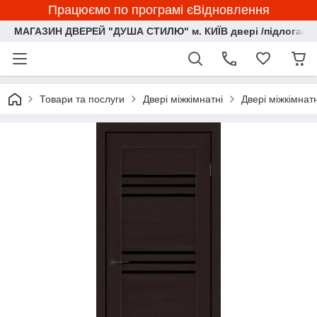
Працюємо по програмі єВідновлення
МАГАЗИН ДВЕРЕЙ "ДУША СТИЛЮ" м. КИЇВ двері /підлога/ ф
Товари та послуги
Двері міжкімнатні
Двері міжкімнат