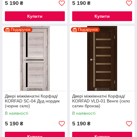
5 190
5 190
₴
₴
Купити
Купити
Подарунок
Подарунок
Двері міжкімнатні Корфад/
Двері міжкімнатні Корфад/
KORFAD SC-04 Дуд нордик
KORFAD VLD-01 Венге (скло
(чорне скло)
сатин бронза)
В наявності
В наявності
5 190
5 190
₴
₴
Купити
Купити