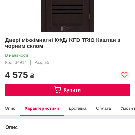
Двері міжкімнатні КФД/ KFD TRIO Каштан з
чорним склом
В наявності
Код: 34914
Роздріб
4 575
₴
Купити
Опис
Характеристики
Доставка
Оплата
Умови 
Опис