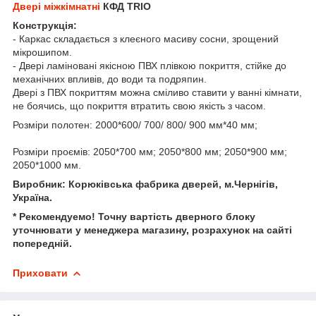
Двері міжкімнатні
КФД TRIO
Конструкція:
- Каркас складається з клеєного масиву сосни, зрощений
мікрошипом.
- Двері ламіновані якісною ПВХ плівкою покриття, стійке до
механічних впливів, до води та подряпин.
Двері з ПВХ покриттям можна сміливо ставити у ванні кімнати,
не боячись, що покриття втратить свою якість з часом.
Розміри полотен: 2000*600/ 700/ 800/ 900 мм*40 мм;
Розміри проємів: 2050*700 мм; 2050*800 мм; 2050*900 мм;
2050*1000 мм.
Виробник: Корюківська фабрика дверей, м.Чернігів,
Україна.
* Рекомендуемо! Точну вартість дверного блоку
уточнювати у менеджера магазину, розрахунок на сайті
попередній.
Приховати