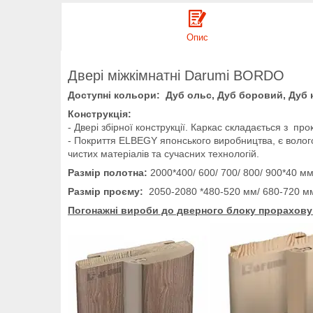
Опис
Двері міжкімнатні Darumi BORDO
Доступні кольори: Дуб ольс, Дуб боровий, Дуб н
Конструкція:
- Двері збірної конструкції. Каркас складається з п
- Покриття ELBEGY японського виробництва, є волого
чистих матеріалів та сучасних технологій.
Размір полотна:
2000*400/ 600/ 700/ 800/ 900*40 мм
Размір проєму:
2050-2080 *480-520 мм/ 680-720 м
Погонажні вироби до дверного блоку прорахову