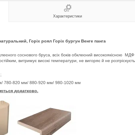
Характеристики
атуральний, Горіх роял Горіх бургун Венге панга
роклеєного соснового бруса, всіх боків обклеєний високоякісною МДФ
стійким, витримує високі температури, не вигоряє й не розтріскуєт
;
м/ 780-820 мм/ 880-920 мм/ 980-1020 мм
ються додатково.