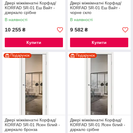
Двері міжкімнатні Корфад/
Двері міжкімнатні Корфад/
KORFAD SR-01 Еш Вайт -
KORFAD SR-01 Еш Вайт -
дзеркало срібне
чорне скло
В наявності
В наявності
10 255
9 582
₴
₴
Купити
Купити
Подарунок
Подарунок
Двері міжкімнатні Корфад/
Двері міжкімнатні Корфад/
KORFAD SR-01 Ясен білий -
KORFAD SR-01 Ясен білий -
дзеркало бронза
дзркало срібне