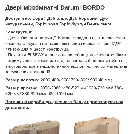
Двері міжкімнатні Darumi BORDO
Доступні кольори: Дуб ольс, Дуб боровий, Дуб
натуральний, Горіх роял Горіх бургун Венге панга
Конструкція:
- Двері збірної конструкції. Каркас складається з проклеєного
соснового бруса, всіх боків обклеєний високоякісною МДФ
плитою для міцності конструкції.
- Покриття ELBEGY японського виробництва, є вологостійким,
витримує високі температури, не вигоряє й не розтріскується,
виготовляється з використанням екологічно чистих матеріалів
та сучасних технологій.
Размір полотна:
2000*400/ 600/ 700/ 800/ 900*40 мм;
Размір проєму:
2050-2080 *480-520 мм/ 680-720 мм/ 780-
820 мм/ 880-920 мм/ 980-1020 мм
Погонажні вироби до дверного блоку прораховуються
додатково.