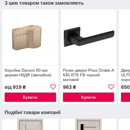
З цим товаром також замовляють
Коробка Darumi 80 мм
Ручки дверні Prius Олівія А
Двер
дерево+МДФ (звичайна)
645 R78 FB чорний
ULT
матовий
чор
919
963
650
від
₴
₴
Купити
Купити
Подібні товари компанії