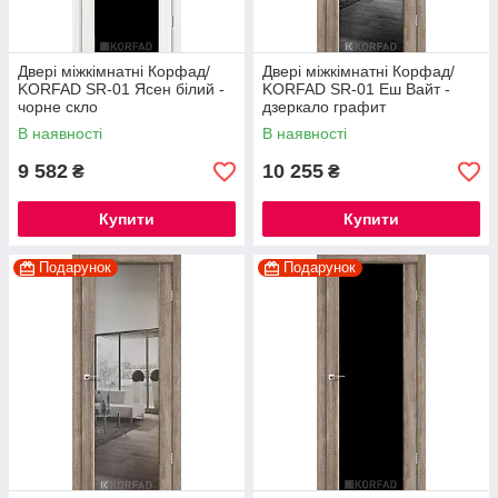
Двері міжкімнатні Корфад/
Двері міжкімнатні Корфад/
KORFAD SR-01 Ясен білий -
KORFAD SR-01 Еш Вайт -
чорне скло
дзеркало графит
В наявності
В наявності
9 582
10 255
₴
₴
Купити
Купити
Подарунок
Подарунок