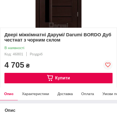
Двері міжкімнатні Дарумі/ Darumi BORDO Дуб
честнат з чорним склом
В наявності
Код: 46801
Роздріб
4 705
₴
Купити
Опис
Характеристики
Доставка
Оплата
Умови п
Опис