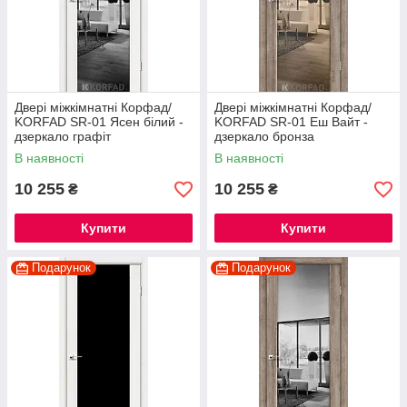
Двері міжкімнатні Корфад/
Двері міжкімнатні Корфад/
KORFAD SR-01 Ясен білий -
KORFAD SR-01 Еш Вайт -
дзеркало графіт
дзеркало бронза
В наявності
В наявності
10 255
10 255
₴
₴
Купити
Купити
Подарунок
Подарунок