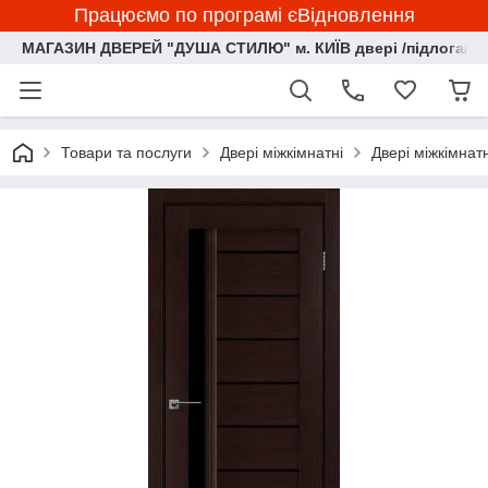
Працюємо по програмі єВідновлення
МАГАЗИН ДВЕРЕЙ "ДУША СТИЛЮ" м. КИЇВ двері /підлога/ ф
Товари та послуги
Двері міжкімнатні
Двері міжкімнат