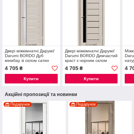
Двері міжкімнатні Дарумі/
Двері міжкімнатні Дарумі/
Міжк
Darumi BORDO Дуб
Darumi BORDO Димчастий
Dar
мембау зі склом сатин
краст з чорним склом
нату
сати
4 705
4 705
4 7
₴
₴
Купити
Купити
Акційні пропозиції та новинки
Подарунок
Подарунок