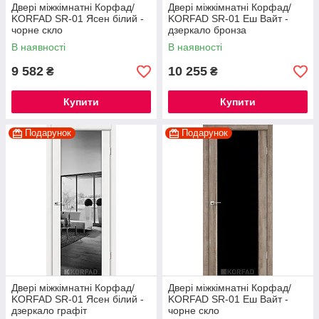
Двері міжкімнатні Корфад/
Двері міжкімнатні Корфад/
KORFAD SR-01 Ясен білий -
KORFAD SR-01 Еш Вайт -
чорне скло
дзеркало бронза
В наявності
В наявності
9 582
10 255
₴
₴
Купити
Купити
Подарунок
Подарунок
Двері міжкімнатні Корфад/
Двері міжкімнатні Корфад/
KORFAD SR-01 Ясен білий -
KORFAD SR-01 Еш Вайт -
дзеркало графіт
чорне скло