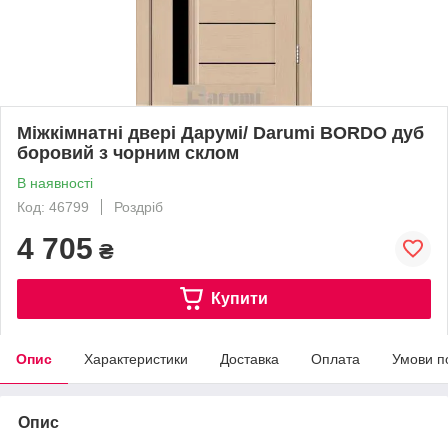
Міжкімнатні двері Дарумі/ Darumi BORDO дуб
боровий з чорним склом
В наявності
Код: 46799
Роздріб
4 705
₴
Купити
Опис
Характеристики
Доставка
Оплата
Умови п
Опис