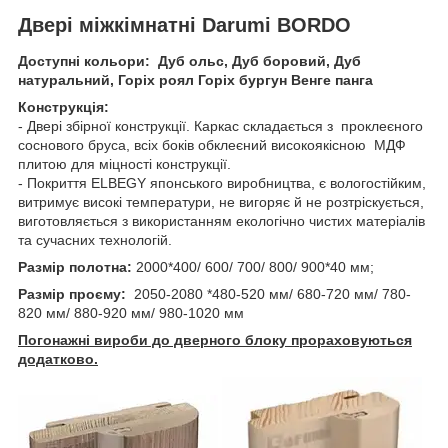
Двері міжкімнатні Darumi BORDO
Доступні кольори: Дуб ольс, Дуб боровий, Дуб
натуральний, Горіх роял Горіх бургун Венге панга
Конструкція:
- Двері збірної конструкції. Каркас складається з проклеєного
соснового бруса, всіх боків обклеєний високоякісною МДФ
плитою для міцності конструкції.
- Покриття ELBEGY японського виробництва, є вологостійким,
витримує високі температури, не вигоряє й не розтріскується,
виготовляється з використанням екологічно чистих матеріалів
та сучасних технологій.
Размір полотна:
2000*400/ 600/ 700/ 800/ 900*40 мм;
Размір проєму:
2050-2080 *480-520 мм/ 680-720 мм/ 780-
820 мм/ 880-920 мм/ 980-1020 мм
Погонажні вироби до дверного блоку прораховуються
додатково.