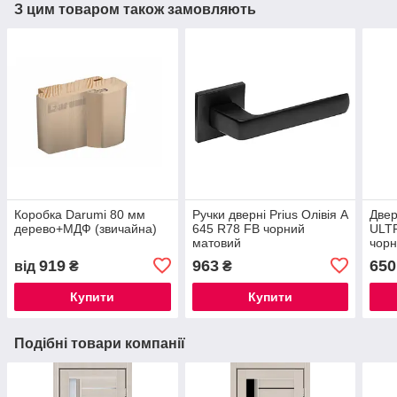
З цим товаром також замовляють
Коробка Darumi 80 мм
Ручки дверні Prius Олівія А
Двер
дерево+МДФ (звичайна)
645 R78 FB чорний
ULT
матовий
чор
919
963
650
від
₴
₴
Купити
Купити
Подібні товари компанії