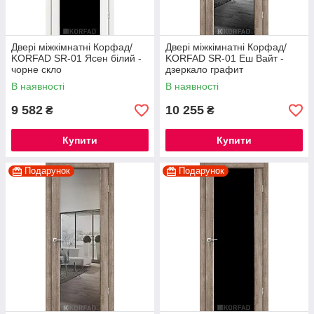
Двері міжкімнатні Корфад/
Двері міжкімнатні Корфад/
KORFAD SR-01 Ясен білий -
KORFAD SR-01 Еш Вайт -
чорне скло
дзеркало графит
В наявності
В наявності
9 582
10 255
₴
₴
Купити
Купити
Подарунок
Подарунок