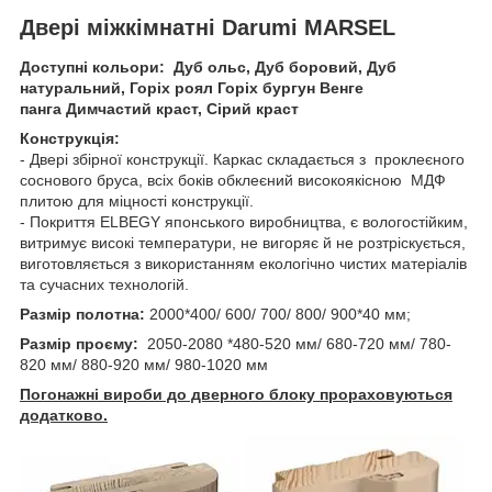
Двері міжкімнатні Darumi MARSEL
Доступні кольори: Дуб ольс, Дуб боровий, Дуб
натуральний, Горіх роял Горіх бургун Венге
панга Димчастий краст, Сірий краст
Конструкція:
- Двері збірної конструкції. Каркас складається з проклеєного
соснового бруса, всіх боків обклеєний високоякісною МДФ
плитою для міцності конструкції.
- Покриття ELBEGY японського виробництва, є вологостійким,
витримує високі температури, не вигоряє й не розтріскується,
виготовляється з використанням екологічно чистих матеріалів
та сучасних технологій.
Размір полотна:
2000*400/ 600/ 700/ 800/ 900*40 мм;
Размір проєму:
2050-2080 *480-520 мм/ 680-720 мм/ 780-
820 мм/ 880-920 мм/ 980-1020 мм
Погонажні вироби до дверного блоку прораховуються
додатково.