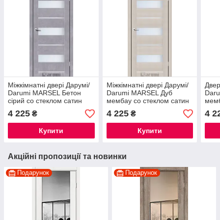
Міжкімнатні двері Дарумі/
Міжкімнатні двері Дарумі/
Двер
Darumi MARSEL Бетон
Darumi MARSEL Дуб
Dar
сірий со стеклом сатин
мембау со стеклом сатин
мемб
4 225
4 225
4 2
₴
₴
Купити
Купити
Акційні пропозиції та новинки
Подарунок
Подарунок