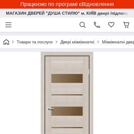
Працюємо по програмі єВідновлення
МАГАЗИН ДВЕРЕЙ "ДУША СТИЛЮ" м. КИЇВ двері /підлога/ ф
Товари та послуги
Двері міжкімнатні
Міжкімнатні две