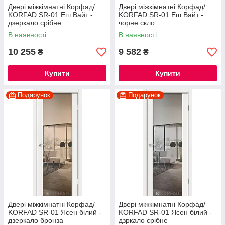
Двері міжкімнатні Корфад/
Двері міжкімнатні Корфад/
KORFAD SR-01 Еш Вайт -
KORFAD SR-01 Еш Вайт -
дзеркало срібне
чорне скло
В наявності
В наявності
10 255
9 582
₴
₴
Купити
Купити
Подарунок
Подарунок
Двері міжкімнатні Корфад/
Двері міжкімнатні Корфад/
KORFAD SR-01 Ясен білий -
KORFAD SR-01 Ясен білий -
дзеркало бронза
дзркало срібне