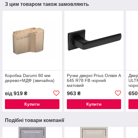
З цим товаром також замовляють
Коробка Darumi 80 мм
Ручки дверні Prius Олівія А
Двер
дерево+МДФ (звичайна)
645 R78 FB чорний
ULT
матовий
чор
919
963
650
від
₴
₴
Купити
Купити
Подібні товари компанії