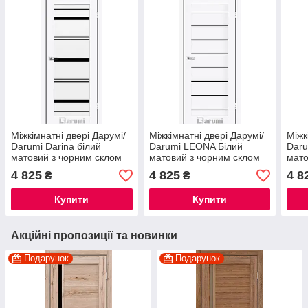
Міжкімнатні двері Дарумі/
Міжкімнатні двері Дарумі/
Міжк
Darumi Darina білий
Darumi LEONA Білий
Daru
матовий з чорним склом
матовий з чорним склом
мато
брон
4 825
4 825
4 8
₴
₴
Купити
Купити
Акційні пропозиції та новинки
Подарунок
Подарунок