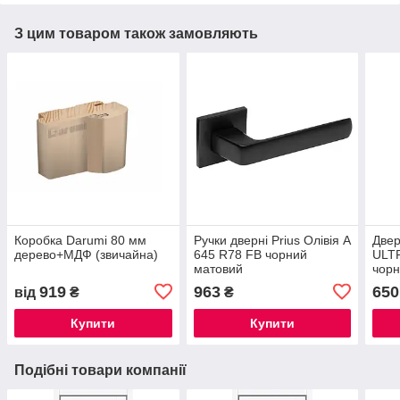
З цим товаром також замовляють
Коробка Darumi 80 мм
Ручки дверні Prius Олівія А
Двер
дерево+МДФ (звичайна)
645 R78 FB чорний
ULT
матовий
чор
919
963
650
від
₴
₴
Купити
Купити
Подібні товари компанії