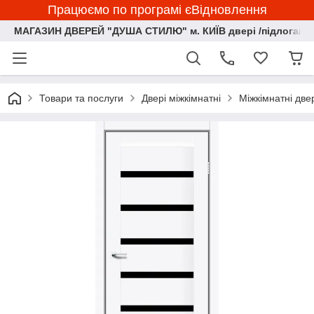
Працюємо по програмі єВідновлення
МАГАЗИН ДВЕРЕЙ "ДУША СТИЛЮ" м. КИЇВ двері /підлога/ ф
Товари та послуги
Двері міжкімнатні
Міжкімнатні две