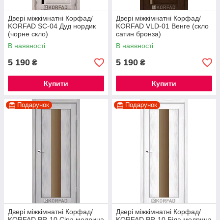
Двері міжкімнатні Корфад/
Двері міжкімнатні Корфад/
KORFAD SC-04 Дуд нордик
KORFAD VLD-01 Венге (скло
(чорне скло)
сатин бронза)
В наявності
В наявності
5 190
5 190
₴
₴
Купити
Купити
Подарунок
Подарунок
Двері міжкімнатні Корфад/
Двері міжкімнатні Корфад/
KORFAD PR-10 Сіра модрина
KORFAD PR-10 Біла модрина