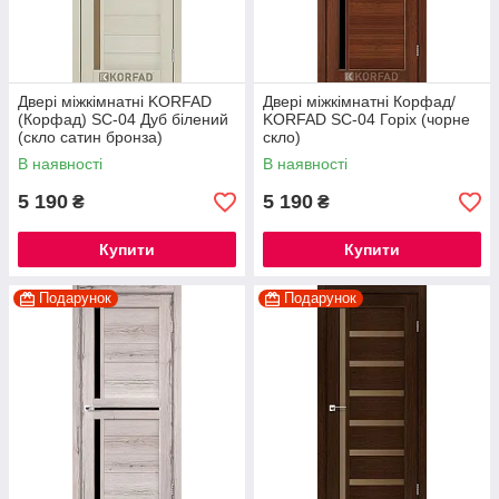
Двері міжкімнатні KORFAD
Двері міжкімнатні Корфад/
(Корфад) SC-04 Дуб білений
KORFAD SC-04 Горіх (чорне
(скло сатин бронза)
скло)
В наявності
В наявності
5 190
5 190
₴
₴
Купити
Купити
Подарунок
Подарунок