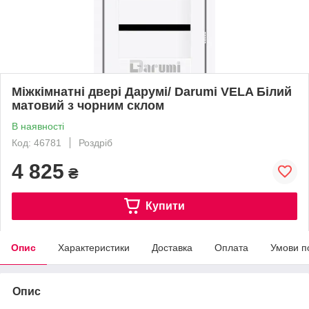
Міжкімнатні двері Дарумі/ Darumi VELA Білий
матовий з чорним склом
В наявності
Код: 46781
Роздріб
4 825
₴
Купити
Опис
Характеристики
Доставка
Оплата
Умови п
Опис