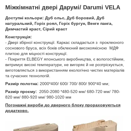
Міжкімнатні двері Дарумі/ Darumi VELA
Доступні кольори: Дуб ольс, Дуб боровий, Дуб
натуральний, Горіх роял, Горіх бургун, Венге панга,
Димчастий краст, Сірий краст
Конструкція:
- Двері збірної конструкції. Каркас складається з проклеєного
соснового бруса, всіх боків обклеєний високоякісною МДФ
плитою для міцності конструкції.
- Покриття ELBEGY японського виробництва, є вологостійким,
витримує високі температури, не вигоряє й не розтріскується,
виготовляється з використанням екологічно чистих матеріалів
та сучасних технологій.
Размір полотна:
2000*400/ 600/ 700/ 800/ 900*40 мм;
Размір проєму:
2050-2080 *480-520 мм/ 680-720 мм/ 780-
820 мм/ 880-920 мм/ 980-1020 мм
Погонажні вироби до дверного блоку прораховуються
додатково.