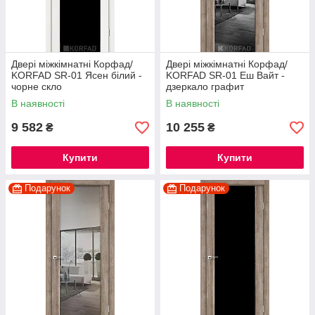
Двері міжкімнатні Корфад/
Двері міжкімнатні Корфад/
KORFAD SR-01 Ясен білий -
KORFAD SR-01 Еш Вайт -
чорне скло
дзеркало графит
В наявності
В наявності
9 582
10 255
₴
₴
Купити
Купити
Подарунок
Подарунок