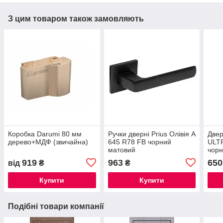
З цим товаром також замовляють
Коробка Darumi 80 мм
Ручки дверні Prius Олівія А
Двер
дерево+МДФ (звичайна)
645 R78 FB чорний
ULT
матовий
чор
919
963
650
від
₴
₴
Купити
Купити
Подібні товари компанії