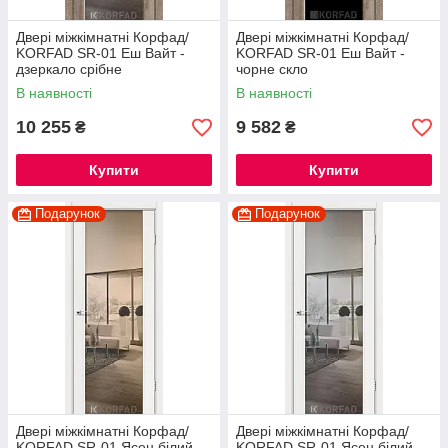
Двері міжкімнатні Корфад/
Двері міжкімнатні Корфад/
KORFAD SR-01 Еш Вайт -
KORFAD SR-01 Еш Вайт -
дзеркало срібне
чорне скло
В наявності
В наявності
10 255
9 582
₴
₴
Купити
Купити
Подарунок
Подарунок
Двері міжкімнатні Корфад/
Двері міжкімнатні Корфад/
KORFAD SR-01 Ясен білий -
KORFAD SR-01 Ясен білий -