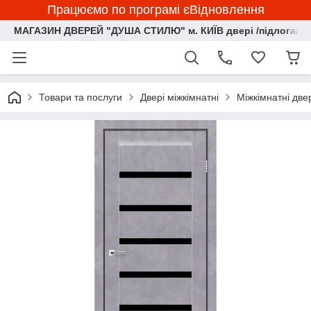
Працюємо по програмі єВідновлення
МАГАЗИН ДВЕРЕЙ "ДУША СТИЛЮ" м. КИЇВ двері /підлога/ ф
Товари та послуги
Двері міжкімнатні
Міжкімнатні две