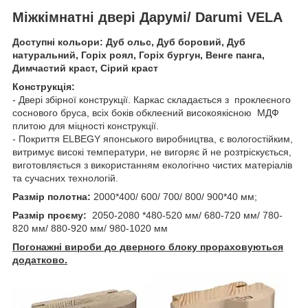
Міжкімнатні двері Дарумі/ Darumi VELA
Доступні кольори: Дуб ольс, Дуб боровий, Дуб
натуральний, Горіх роял, Горіх бургун, Венге панга,
Димчастий краст, Сірий краст
Конструкція:
- Двері збірної конструкції. Каркас складається з проклеєного
соснового бруса, всіх боків обклеєний високоякісною МДФ
плитою для міцності конструкції.
- Покриття ELBEGY японського виробництва, є вологостійким,
витримує високі температури, не вигоряє й не розтріскується,
виготовляється з використанням екологічно чистих матеріалів
та сучасних технологій.
Размір полотна:
2000*400/ 600/ 700/ 800/ 900*40 мм;
Размір проєму:
2050-2080 *480-520 мм/ 680-720 мм/ 780-
820 мм/ 880-920 мм/ 980-1020 мм
Погонажні вироби до дверного блоку прораховуються
додатково.