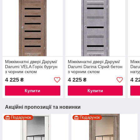
Міжкімнатні двері Дарумі/
Міжкімнатні двері Дарумі/
Міжк
Darumi VELA Горіх бургун
Darumi Darina Сірий бетон
Daru
з чорним склом
з чорним склом
нату
скл
4 225
4 225
4 2
₴
₴
Купити
Купити
Акційні пропозиції та новинки
Подарунок
Подарунок