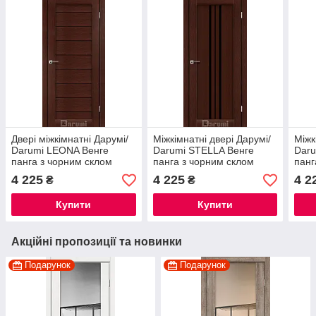
Двері міжкімнатні Дарумі/
Міжкімнатні двері Дарумі/
Міжк
Darumi LEONA Венге
Darumi STELLA Венге
Daru
панга з чорним склом
панга з чорним склом
панг
біли
4 225
4 225
4 2
₴
₴
Купити
Купити
Акційні пропозиції та новинки
Подарунок
Подарунок