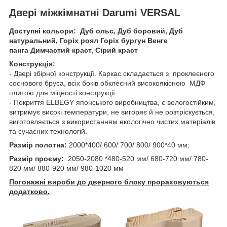
Двері міжкімнатні Darumi VERSAL
Доступні кольори: Дуб ольс, Дуб боровий, Дуб
натуральний, Горіх роял Горіх бургун Венге
панга Димчастий краст, Сірий краст
Конструкція:
- Двері збірної конструкції. Каркас складається з проклеєного
соснового бруса, всіх боків обклеєний високоякісною МДФ
плитою для міцності конструкції.
- Покриття ELBEGY японського виробництва, є вологостійким,
витримує високі температури, не вигоряє й не розтріскується,
виготовляється з використанням екологічно чистих матеріалів
та сучасних технологій.
Размір полотна:
2000*400/ 600/ 700/ 800/ 900*40 мм;
Размір проєму:
2050-2080 *480-520 мм/ 680-720 мм/ 780-
820 мм/ 880-920 мм/ 980-1020 мм
Погонажні вироби до дверного блоку прораховуються
додатково.