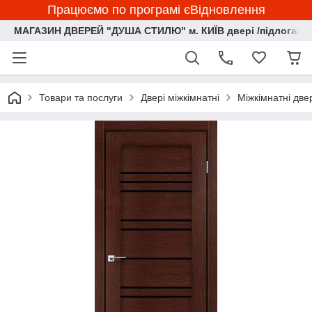
Працюємо по програмі єВідновлення
МАГАЗИН ДВЕРЕЙ "ДУША СТИЛЮ" м. КИЇВ двері /підлога/ ф
Товари та послуги
Двері міжкімнатні
Міжкімнатні две