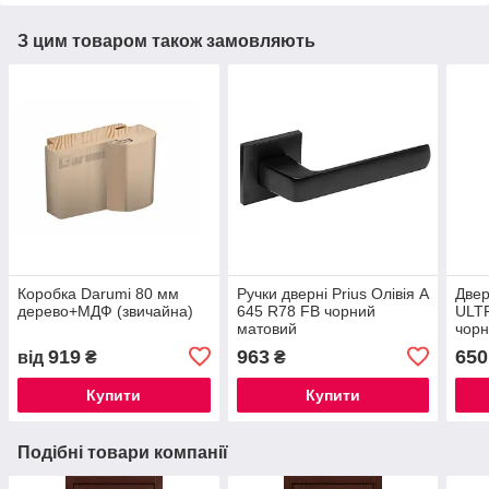
З цим товаром також замовляють
Коробка Darumi 80 мм
Ручки дверні Prius Олівія А
Двер
дерево+МДФ (звичайна)
645 R78 FB чорний
ULT
матовий
чор
919
963
650
від
₴
₴
Купити
Купити
Подібні товари компанії