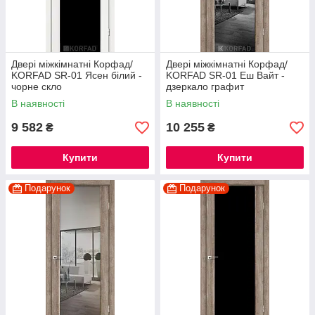
Двері міжкімнатні Корфад/
Двері міжкімнатні Корфад/
KORFAD SR-01 Ясен білий -
KORFAD SR-01 Еш Вайт -
чорне скло
дзеркало графит
В наявності
В наявності
9 582
10 255
₴
₴
Купити
Купити
Подарунок
Подарунок