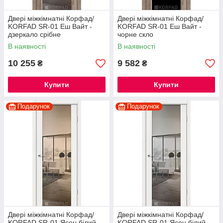
Двері міжкімнатні Корфад/
Двері міжкімнатні Корфад/
KORFAD SR-01 Еш Вайт -
KORFAD SR-01 Еш Вайт -
дзеркало срібне
чорне скло
В наявності
В наявності
10 255
9 582
₴
₴
Купити
Купити
Подарунок
Подарунок
Двері міжкімнатні Корфад/
Двері міжкімнатні Корфад/
KORFAD SR-01 Ясен білий -
KORFAD SR-01 Ясен білий -