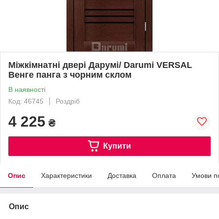
Міжкімнатні двері Дарумі/ Darumi VERSAL
Венге панга з чорним склом
В наявності
Код: 46745
Роздріб
4 225
₴
Купити
Опис
Характеристики
Доставка
Оплата
Умови п
Опис