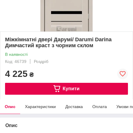
Міжкімнатні двері Дарумі/ Darumi Darina
Димчастий краст з чорним склом
В наявності
Код: 46739
Роздріб
4 225
₴
Купити
Опис
Характеристики
Доставка
Оплата
Умови п
Опис