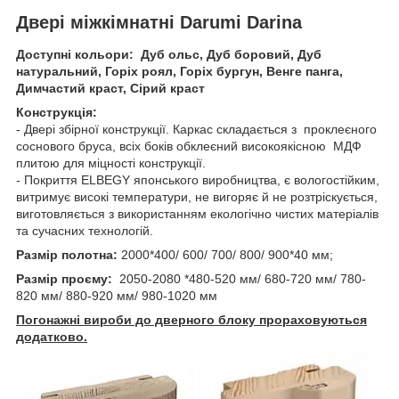
Двері міжкімнатні Darumi Darina
Доступні кольори: Дуб ольс, Дуб боровий, Дуб
натуральний, Горіх роял, Горіх бургун, Венге панга,
Димчастий краст, Сірий краст
Конструкція:
- Двері збірної конструкції. Каркас складається з проклеєного
соснового бруса, всіх боків обклеєний високоякісною МДФ
плитою для міцності конструкції.
- Покриття ELBEGY японського виробництва, є вологостійким,
витримує високі температури, не вигоряє й не розтріскується,
виготовляється з використанням екологічно чистих матеріалів
та сучасних технологій.
Размір полотна:
2000*400/ 600/ 700/ 800/ 900*40 мм;
Размір проєму:
2050-2080 *480-520 мм/ 680-720 мм/ 780-
820 мм/ 880-920 мм/ 980-1020 мм
Погонажні вироби до дверного блоку прораховуються
додатково.