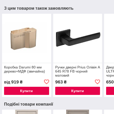
З цим товаром також замовляють
Коробка Darumi 80 мм
Ручки дверні Prius Олівія А
Двер
дерево+МДФ (звичайна)
645 R78 FB чорний
ULT
матовий
чор
919
963
650
від
₴
₴
Купити
Купити
Подібні товари компанії