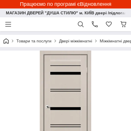
Працюємо по програмі єВідновлення
МАГАЗИН ДВЕРЕЙ "ДУША СТИЛЮ" м. КИЇВ двері /підлога/ ф
Товари та послуги
Двері міжкімнатні
Міжкімнатні две