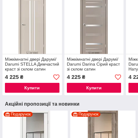
Міжкімнатні двері Дарумі/
Міжкімнатні двері Дарумі/
Міжк
Darumi STELLA Димчастий
Darumi Darina Сірий краст
Daru
краст зі склом сатин
зі склом сатин
Нату
скл
4 225
4 225
4 2
₴
₴
Купити
Купити
Акційні пропозиції та новинки
Подарунок
Подарунок