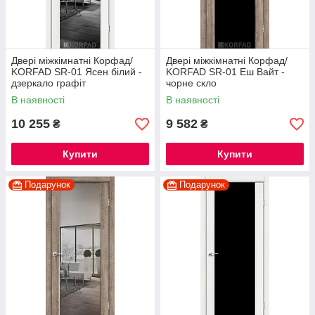
Двері міжкімнатні Корфад/
Двері міжкімнатні Корфад/
KORFAD SR-01 Ясен білий -
KORFAD SR-01 Еш Вайт -
дзеркало графіт
чорне скло
В наявності
В наявності
10 255
9 582
₴
₴
Купити
Купити
Подарунок
Подарунок