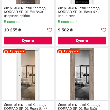
Двері міжкімнатні Корфад/
Двері міжкімнатні Корфад/
KORFAD SR-01 Еш Вайт -
KORFAD SR-01 Ясен білий -
дзеркало срібне
чорне скло
В наявності
В наявності
10 255
9 582
₴
₴
Купити
Купити
Подарунок
Подарунок
Двері міжкімнатні Корфад/
Двері міжкімнатні Корфад/
KORFAD SR-01 Ясен білий -
KORFAD SR-01 Еш Вайт -