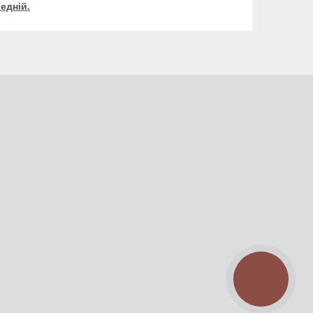
едній.
КНОПКА
ЗВ'ЯЗКУ