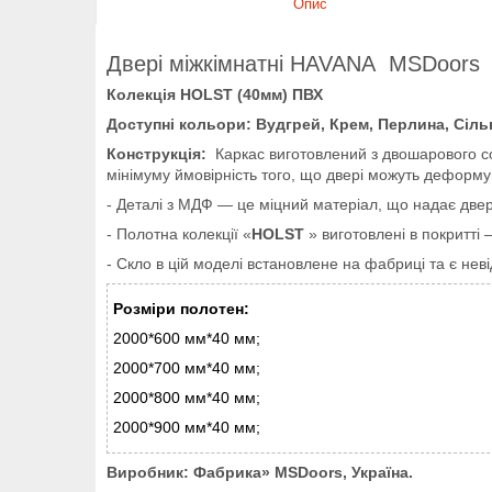
Опис
Двері міжкімнатні HAVANA
MSDoors
Колекція
HOLST (40мм) ПВХ
Доступні кольори: Вудгрей, Крем, Перлина, Сіл
Конструкція:
Каркас виготовлений з двошарового со
мінімуму ймовірність того, що двері можуть деформ
- Деталі з МДФ — це міцний матеріал, що надає дверям
- Полотна колекції «
HOLST
» виготовлені в покритті
- Скло в цій моделі встановлене на фабриці та є не
Розміри полотен:
2000*600 мм*40 мм;
2000*700 мм*40 мм;
2000*800 мм*40 мм;
2000*900 мм*40 мм;
Виробник: Фабрика» MSDoors, Україна.