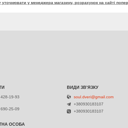
у уточнювати у менеджера магазину, розрахунок на сайті попер
soul.dveri@gmail.com
 428-19-93
+380930183107
 690-25-09
+380930183107