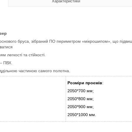
Характеристики
ьвер
снового бруса, зібраний ПО периметром «мікрошипом», що підвищує 
уватися
 легкості та стійкості.
 — ПВХ.
віддільною частиною самого полотна.
Розміри проємів
:
2050*700 мм;
2050*800 мм;
2050*900 мм;
2050*1000 мм.