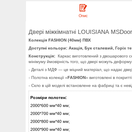
Опис
Двері міжкімнатні LOUISIANA
MSDoor
Колекція
FASHION (40мм) ПВХ
Доступні кольори: Акація, Бук сталевий, Горіх т
Конструкція:
Каркас виготовлений з двошарового со
мінімуму ймовірність того, що двері можуть деформ
- Деталі з МДФ — це міцний матеріал, що надає дверям
- Полотна колекції «
FASHION
» виготовлені в покритт
- Скло в цій моделі встановлене на фабриці та є не
Розміри полотен:
2000*600 мм*40 мм;
2000*700 мм*40 мм;
2000*800 мм*40 мм;
2000*900 мм*40 мм;