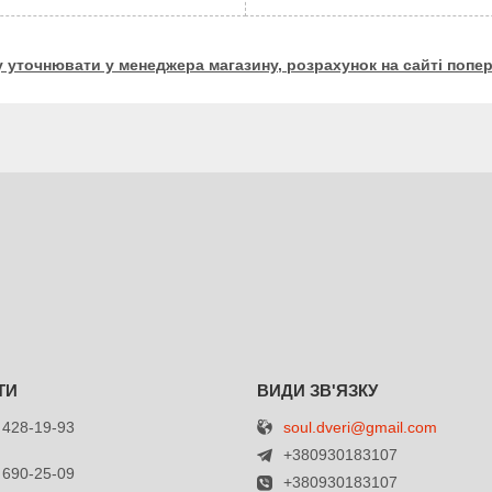
у уточнювати у менеджера магазину, розрахунок на сайті попер
soul.dveri@gmail.com
 428-19-93
+380930183107
 690-25-09
+380930183107