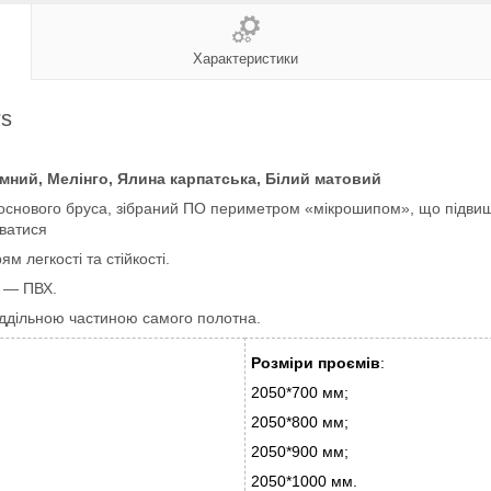
Характеристики
s
емний, Мелінго, Ялина карпатська, Білий матовий
снового бруса, зібраний ПО периметром «мікрошипом», що підвищує 
уватися
 легкості та стійкості.
і — ПВХ.
віддільною частиною самого полотна.
Розміри проємів
:
2050*700 мм;
2050*800 мм;
2050*900 мм;
2050*1000 мм.