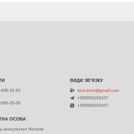
soul.dveri@gmail.com
 428-19-93
+380930183107
 690-25-09
+380930183107
ь-консультант Наталія