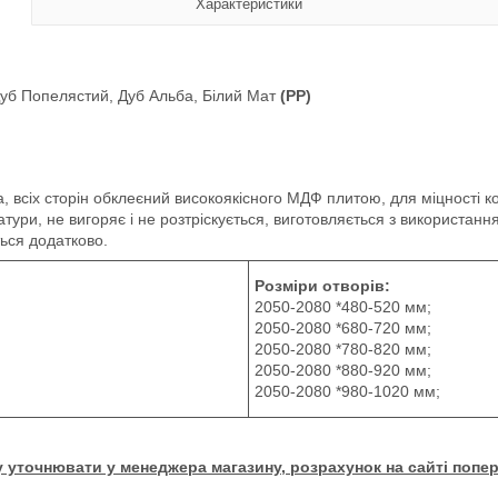
Характеристики
Дуб Попелястий, Дуб Альба, Білий Мат
(PP)
, всіх сторін обклеєний високоякісного МДФ плитою, для міцності ко
атури, не вигоряє і не розтріскується, виготовляється з використанн
ься додатково.
Розміри отворів:
2050-2080 *480-520 мм;
2050-2080 *680-720 мм;
2050-2080 *780-820 мм;
2050-2080 *880-920 мм;
2050-2080 *980-1020 мм;
у уточнювати у менеджера магазину, розрахунок на сайті попер