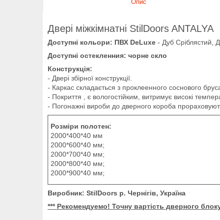
Опис
Двері міжкімнатні StilDoors ANTALYA
Доступні кольори: ПВХ DeLuxe
- Дуб Сріблястий, 
Доступні остекленния: чорне скло
Конструкція:
- Двері збірної конструкції.
- Каркас складається з проклеенного соснового бруса
- Покриття , є вологостійким, витримує високі темпер
- Погонажні вироби до дверного короба прораховуют
Розміри полотен:
2000*400*40 мм
2000*600*40 мм;
2000*700*40 мм;
2000*800*40 мм;
2000*900*40 мм;
Виробник: StilDoors р.
Чернігів
, Україна
*** Рекомендуемо! Точну вартість дверного блок