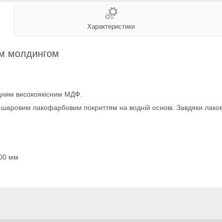
Характеристики
им молдингом
іцним високоякісним МДФ.
 3-шаровим лакофарбовим покриттям на водній основі. Завдяки лаков
900 мм