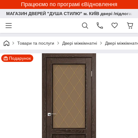
Працюємо по програмі єВідновлення
МАГАЗИН ДВЕРЕЙ "ДУША СТИЛЮ" м. КИЇВ двері /підлога/ ф
Товари та послуги
Двері міжкімнатні
Двері міжкімна
Подарунок