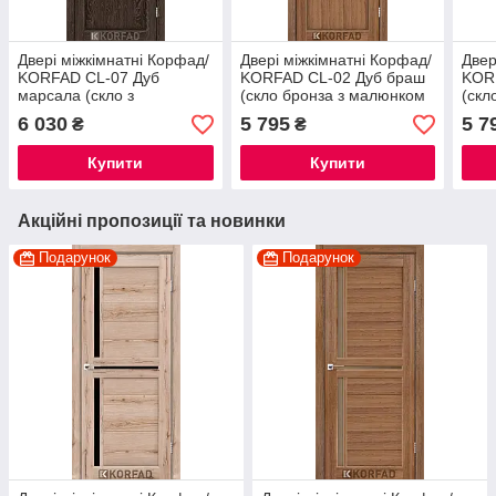
Двері міжкімнатні Корфад/
Двері міжкімнатні Корфад/
Двер
KORFAD CL-07 Дуб
KORFAD CL-02 Дуб браш
KORF
марсала (скло з
(скло бронза з малюнком
(скл
малюнком М1/М2)
М1/М2)
M1/
6 030
5 795
5 7
₴
₴
Купити
Купити
Акційні пропозиції та новинки
Подарунок
Подарунок