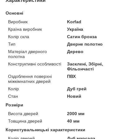
Характеристики
Основні
Виробник
Korfad
Країна виробник
Україна
Колір скла
Сатин бронза
Тип
Дверне полотно
Матеріал дверного
Дерево
полотна
Конструктивні особливості
Засклені, Збірні,
Фільончасті
Оздоблення поверхні
ПВХ
міжкімнатних дверей
Колір
Дуб грей
Стан
Новий
Розміри
Висота дверей
2000 мм
Товщина дверей
40 мм
Користувальницькі характеристики
Колір дверей
Дуб марсала