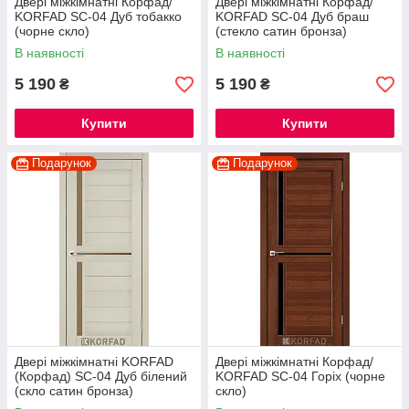
Двері міжкімнатні Корфад/
Двері міжкімнатні Корфад/
KORFAD SC-04 Дуб тобакко
KORFAD SC-04 Дуб браш
(чорне скло)
(стекло сатин бронза)
В наявності
В наявності
5 190
5 190
₴
₴
Купити
Купити
Подарунок
Подарунок
Двері міжкімнатні KORFAD
Двері міжкімнатні Корфад/
(Корфад) SC-04 Дуб білений
KORFAD SC-04 Горіх (чорне
(скло сатин бронза)
скло)