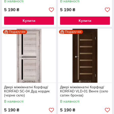
В наявності
В наявності
5 190
5 190
₴
₴
Купити
Купити
Подарунок
Подарунок
Двері міжкімнатні Корфад/
Двері міжкімнатні Корфад/
KORFAD SC-04 Дуд нордик
KORFAD VLD-01 Венге (скло
(чорне скло)
сатин бронза)
В наявності
В наявності
5 190
5 190
₴
₴