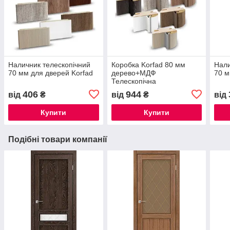
Наличник телескопічний
Коробка Korfad 80 мм
Нали
70 мм для дверей Korfad
дерево+МДФ
70 м
Телескопічна
406
944
від
₴
від
₴
від
Купити
Купити
Подібні товари компанії