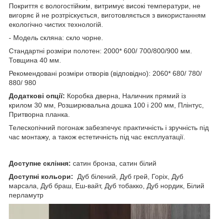
Покриття є вологостійким, витримує високі температури, не
вигоряє й не розтріскується, виготовляється з використанням
екологічно чистих технологій.
- Модель скляна: скло чорне.
Стандартні розміри полотен: 2000* 600/ 700/800/900 мм.
Товщина 40 мм.
Рекомендовані розміри отворів (відповідно): 2060* 680/ 780/
880/ 980
Додаткові опції:
Коробка дверна, Наличник прямий із
крилом 30 мм, Розширювальна дошка 100 і 200 мм, Плінтус,
Притворна планка.
Телескопічний погонаж забезпечує практичність і зручність під
час монтажу, а також естетичність під час експлуатації.
Доступне скління:
сатин бронза, сатин білий
Доступні кольори:
Дуб білений, Дуб грей, Горіх, Дуб
марсала, Дуб браш, Еш-вайт, Дуб тобакко, Дуб нордик, Білий
перламутр