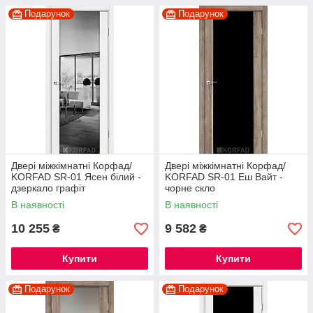
Подарунок
Подарунок
Двері міжкімнатні Корфад/
Двері міжкімнатні Корфад/
KORFAD SR-01 Ясен білий -
KORFAD SR-01 Еш Вайт -
дзеркало графіт
чорне скло
В наявності
В наявності
10 255
9 582
₴
₴
Купити
Купити
Подарунок
Подарунок