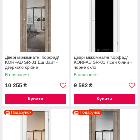
Двері міжкімнатні Корфад/
Двері міжкімнатні Корфад/
KORFAD SR-01 Еш Вайт -
KORFAD SR-01 Ясен білий -
дзеркало срібне
чорне скло
В наявності
В наявності
10 255
9 582
₴
₴
Купити
Купити
Подарунок
Подарунок