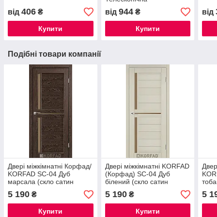
406
944
від
₴
від
₴
від
Купити
Купити
Подібні товари компанії
Двері міжкімнатні Корфад/
Двері міжкімнатні KORFAD
Двер
KORFAD SC-04 Дуб
(Корфад) SC-04 Дуб
KOR
марсала (скло сатин
білений (скло сатин
тоба
бронза)
бронза)
брон
5 190
5 190
5 1
₴
₴
Купити
Купити