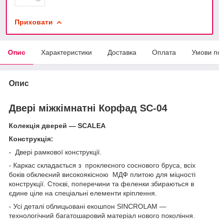
Приховати
Опис
Характеристики
Доставка
Оплата
Умови п
Опис
Двері міжкімнатні Корфад SC-04
Колекція дверей — SCALEA
Конструкція:
- Двері рамкової конструкції.
- Каркас складається з проклеєного соснового бруса, всіх
боків обклеєний високоякісною МДФ плитою для міцності
конструкції. Стоєві, поперечини та феленки збираються в
єдине ціле на спеціальні елементи кріплення.
- Усі деталі облицьовані екошпон SINCROLAM —
технологічний багатошаровий матеріал нового покоління.