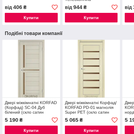
406
944
від
₴
від
₴
від
Купити
Купити
Подібні товари компанії
Двері міжкімнатні KORFAD
Двері міжкімнатні Корфад/
Двер
(Корфад) SC-04 Дуб
KORFAD PD-01 магнолія
KOR
білений (скло сатин
Super PET (скло сатин
норд
бронза)
бронза)
брон
5 190
5 065
5 1
₴
₴
Купити
Купити