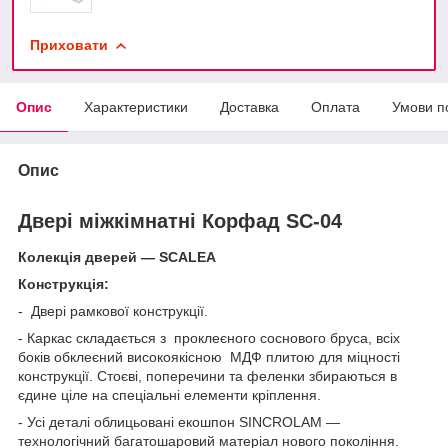
Приховати
Опис
Характеристики
Доставка
Оплата
Умови п
Опис
Двері міжкімнатні Корфад SC-04
Колекція дверей — SCALEA
Конструкція:
- Двері рамкової конструкції.
- Каркас складається з проклеєного соснового бруса, всіх
боків обклеєний високоякісною МДФ плитою для міцності
конструкції. Стоєві, поперечини та феленки збираються в
єдине ціле на спеціальні елементи кріплення.
- Усі деталі облицьовані екошпон SINCROLAM —
технологічний багатошаровий матеріал нового покоління.