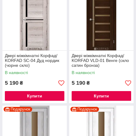
Двері міжкімнатні Корфад/
Двері міжкімнатні Корфад/
KORFAD SC-04 Дуд нордик
KORFAD VLD-01 Венге (скло
(чорне скло)
сатин бронза)
В наявності
В наявності
5 190
5 190
₴
₴
Купити
Купити
Подарунок
Подарунок