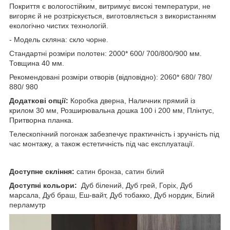
Покриття є вологостійким, витримує високі температури, не
вигоряє й не розтріскується, виготовляється з використанням
екологічно чистих технологій.
- Модель скляна: скло чорне.
Стандартні розміри полотен: 2000* 600/ 700/800/900 мм.
Товщина 40 мм.
Рекомендовані розміри отворів (відповідно): 2060* 680/ 780/
880/ 980
Додаткові опції:
Коробка дверна, Наличник прямий із
крилом 30 мм, Розширювальна дошка 100 і 200 мм, Плінтус,
Притворна планка.
Телескопічний погонаж забезпечує практичність і зручність під
час монтажу, а також естетичність під час експлуатації.
Доступне скління:
сатин бронза, сатин білий
Доступні кольори:
Дуб білений, Дуб грей, Горіх, Дуб
марсала, Дуб браш, Еш-вайт, Дуб тобакко, Дуб нордик, Білий
перламутр