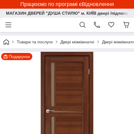
Працюємо по програмі єВідновлення
МАГАЗИН ДВЕРЕЙ "ДУША СТИЛЮ" м. КИЇВ двері /підлога/ ф
Товари та послуги
Двері міжкімнатні
Двері міжкімнат
Подарунок