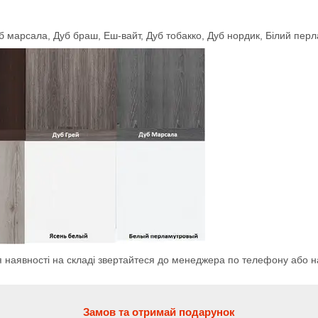
уб марсала, Дуб браш, Еш-вайт, Дуб тобакко, Дуб нордик, Білий пер
я наявності на складі звертайтеся до менеджера по телефону або н
Замов та отримай подарунок