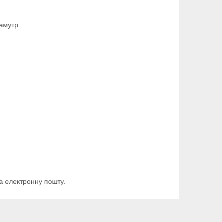
ламутр
а електронну пошту.