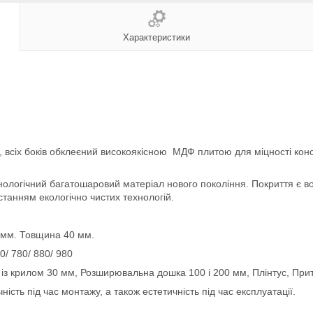
Характеристики
, всіх боків обклеєний високоякісною МДФ плитою для міцності кон
ологічний багатошаровий матеріал нового покоління. Покриття є во
станням екологічно чистих технологій.
0 мм. Товщина 40 мм.
0/ 780/ 880/ 980
з крилом 30 мм, Розширювальна дошка 100 і 200 мм, Плінтус, При
ність під час монтажу, а також естетичність під час експлуатації.