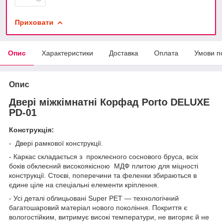
Приховати
Опис
Характеристики
Доставка
Оплата
Умови п
Опис
Двері міжкімнатні Корфад Porto DELUXE
PD-01
Конструкція:
- Двері рамкової конструкції.
- Каркас складається з проклеєного соснового бруса, всіх
боків обклеєний високоякісною МДФ плитою для міцності
конструкції. Стоєві, поперечини та феленки збираються в
єдине ціле на спеціальні елементи кріплення.
- Усі деталі облицьовані Super PET — технологічний
багатошаровий матеріал нового покоління. Покриття є
вологостійким, витримує високі температури, не вигоряє й не