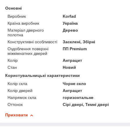
Основні
Виробник
Korfad
Країна виробник
Україна
Матеріал дверного
Дерево
полотна
Конструктивні особливості
Засклені, Збірні
Оздоблення поверхні
ПП Premium
міжкімнатних дверей
Колір
Антрацит
Стан
Новий
Користувальницькі характеристики
Колір скла
Чорне скло
Колір дверей
Антрацит
Напрямок скла
горизонтальне
Оттєнок
Сірі двері, Темні двері
Приховати