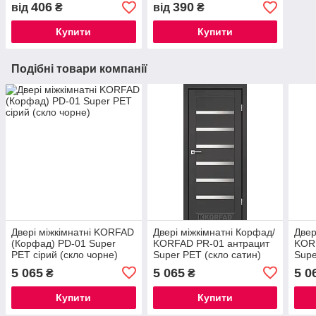
406
390
від
₴
від
₴
Купити
Купити
Подібні товари компанії
Двері міжкімнатні KORFAD
Двері міжкімнатні Корфад/
Двер
(Корфад) PD-01 Super
KORFAD PR-01 антрацит
KOR
PET сірий (скло чорне)
Super PET (скло сатин)
Supe
брон
5 065
5 065
5 0
₴
₴
Купити
Купити