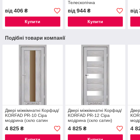
Телескопічна
406
944
від
₴
від
₴
від
Купити
Купити
Подібні товари компанії
Двері міжкімнатні Корфад/
Двері міжкімнатні Корфад/
Двер
KORFAD PR-10 Сіра
KORFAD PR-12 Сіра
KOR
модрина (скло сатин
модрина (скло сатин)
модр
бронза)
4 825
4 825
4 8
₴
₴
Купити
Купити