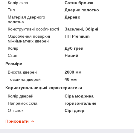
Колір скла
Сатин бронза
Тип
Дверне полотно
Матеріал дверного
Дерево
полотна
Конструктивні особливості
Засклені, Збірні
Оздоблення поверхні
ПП Premium
міжкімнатних дверей
Колір
Дуб грей
Стан
Новий
Розміри
Висота дверей
2000 мм
Товщина дверей
40 мм
Користувальницькі характеристики
Колір дверей
Сіра модрина
Напрямок скла
горизонтальне
Оттєнок
Сірі двері
Приховати