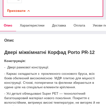
Приховати
Опис
Характеристики
Доставка
Оплата
Умови п
Опис
Двері міжкімнатні Корфад Porto PR-12
Конструкція:
- Двері рамкової конструкції.
- Каркас складається з проклеєного соснового бруса, всіх
боків обклеєний високоякісною МДФ плитою для міцності
конструкції. Стоєві, поперечини та феленки збираються в
єдине ціле на спеціальні елементи кріплення.
- Усі деталі облицьовані Super PET — технологічний
багатошаровий матеріал нового покоління. Покриття є
вологостійким, витримує високі температури, не вигоряє й не