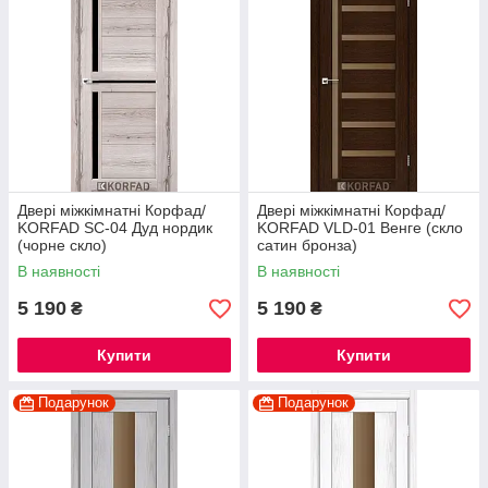
Двері міжкімнатні Корфад/
Двері міжкімнатні Корфад/
KORFAD SC-04 Дуд нордик
KORFAD VLD-01 Венге (скло
(чорне скло)
сатин бронза)
В наявності
В наявності
5 190
5 190
₴
₴
Купити
Купити
Подарунок
Подарунок