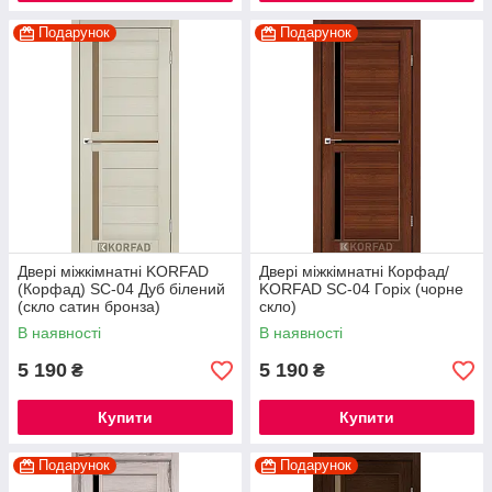
Подарунок
Подарунок
Двері міжкімнатні KORFAD
Двері міжкімнатні Корфад/
(Корфад) SC-04 Дуб білений
KORFAD SC-04 Горіх (чорне
(скло сатин бронза)
скло)
В наявності
В наявності
5 190
5 190
₴
₴
Купити
Купити
Подарунок
Подарунок