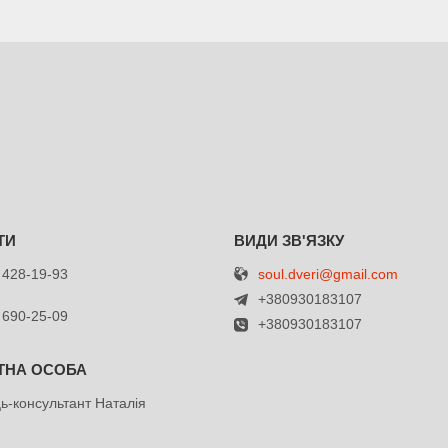
soul.dveri@gmail.com
 428-19-93
+380930183107
 690-25-09
+380930183107
ь-консультант Наталія