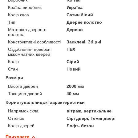
Країна виробник
Україна
Колір скла
Сатин білий
Тип
Дверне полотно
Матеріал дверного
Дерево
полотна
Конструктивні особливості
Засклені, Збірні
Оздоблення поверхні
ПВХ
міжкімнатних дверей
Колір
Сірий
Стан
Новий
Розміри
Висота дверей
2000 мм
Товщина дверей
40 мм
Користувальницькі характеристики
Напрямок скла
вітраж, вертикальне
Оттєнок
Сірі двері, Темні двері
Колір дверей
Лофт- бетон
Приховати