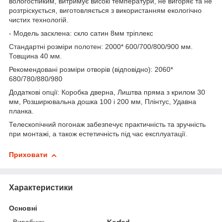
вологостійким, витримує високі температури, не вигоряє та не
розтріскується, виготовляється з використанням екологічно
чистих технологій.
- Модель засклена: скло сатин 8мм тріплекс
Стандартні розміри полотен: 2000* 600/700/800/900 мм.
Товщина 40 мм.
Рекомендовані розміри отворів (відповідно): 2060*
680/780/880/980
Додаткові опції: Коробка дверна, Лиштва пряма з крилом 30
мм, Розширювальна дошка 100 і 200 мм, Плінтус, Удавна
планка.
Телескопічний погонаж забезпечує практичність та зручність
при монтажі, а також естетичність під час експлуатації.
Приховати
Характеристики
Основні
Виробник
Korfad