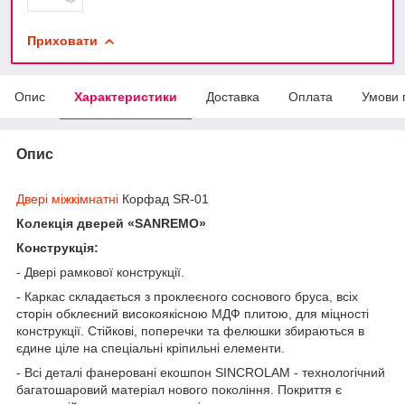
Приховати
Опис
Характеристики
Доставка
Оплата
Умови 
Опис
Двері міжкімнатні
Корфад SR-01
Колекція дверей «SANREMO»
Конструкція:
- Двері рамкової конструкції.
- Каркас складається з проклеєного соснового бруса, всіх
сторін обклеєний високоякісною МДФ плитою, для міцності
конструкції. Стійкові, поперечки та фелюшки збираються в
єдине ціле на спеціальні кріпильні елементи.
- Всі деталі фанеровані екошпон SINCROLAM - технологічний
багатошаровий матеріал нового покоління. Покриття є