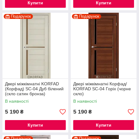
Купити
Купити
Подарунок
Подарунок
Двері міжкімнатні KORFAD
Двері міжкімнатні Корфад/
(Корфад) SC-04 Дуб білений
KORFAD SC-04 Горіх (чорне
(скло сатин бронза)
скло)
В наявності
В наявності
5 190
5 190
₴
₴
Купити
Купити
Подарунок
Подарунок