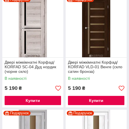
Двері міжкімнатні Корфад/
Двері міжкімнатні Корфад/
KORFAD SC-04 Дуд нордик
KORFAD VLD-01 Венге (скло
(чорне скло)
сатин бронза)
В наявності
В наявності
5 190
5 190
₴
₴
Купити
Купити
Подарунок
Подарунок