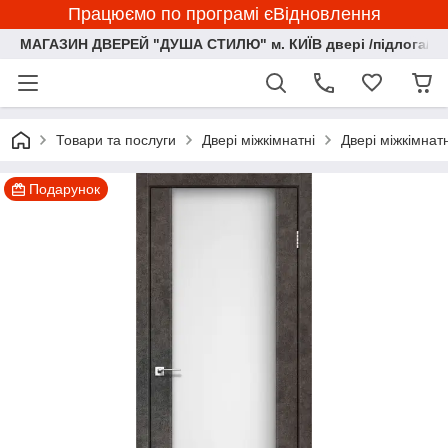
Працюємо по програмі єВідновлення
МАГАЗИН ДВЕРЕЙ "ДУША СТИЛЮ" м. КИЇВ двері /підлога/ ф
Товари та послуги
Двері міжкімнатні
Двері міжкімна
Подарунок