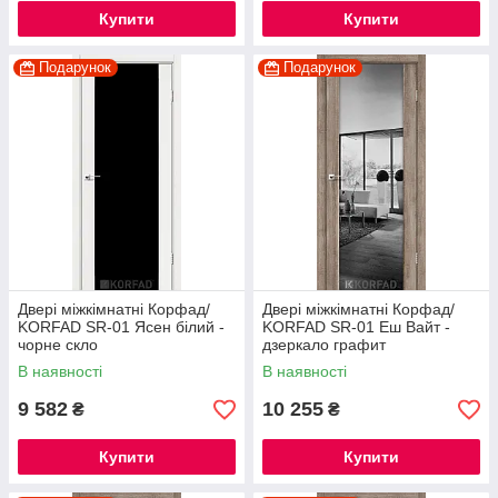
Купити
Купити
Подарунок
Подарунок
Двері міжкімнатні Корфад/
Двері міжкімнатні Корфад/
KORFAD SR-01 Ясен білий -
KORFAD SR-01 Еш Вайт -
чорне скло
дзеркало графит
В наявності
В наявності
9 582
10 255
₴
₴
Купити
Купити