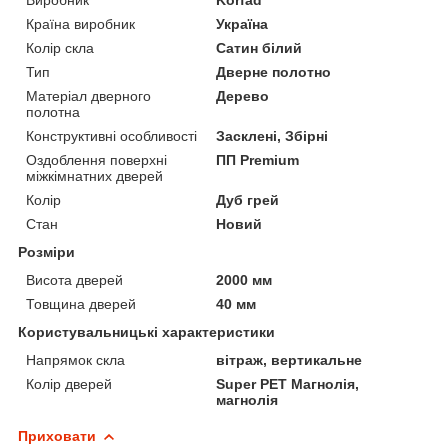
Країна виробник
Україна
Колір скла
Сатин білий
Тип
Дверне полотно
Матеріал дверного
Дерево
полотна
Конструктивні особливості
Засклені, Збірні
Оздоблення поверхні
ПП Premium
міжкімнатних дверей
Колір
Дуб грей
Стан
Новий
Розміри
Висота дверей
2000 мм
Товщина дверей
40 мм
Користувальницькі характеристики
Напрямок скла
вітраж, вертикальне
Колір дверей
Super PET Магнолія,
магнолія
Приховати