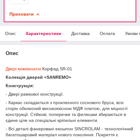
Приховати
Опис
Характеристики
Доставка
Оплата
Умови 
Опис
Двері міжкімнатні
Корфад SR-01
Колекція дверей «SANREMO»
Конструкція:
- Двері рамкової конструкції.
- Каркас складається з проклеєного соснового бруса, всіх
сторін обклеєний високоякісною МДФ плитою, для міцності
конструкції. Стійкові, поперечки та фелюшки збираються в
єдине ціле на спеціальні кріпильні елементи.
- Всі деталі фанеровані екошпон SINCROLAM - технологічний
багатошаровий матеріал нового покоління. Покриття є