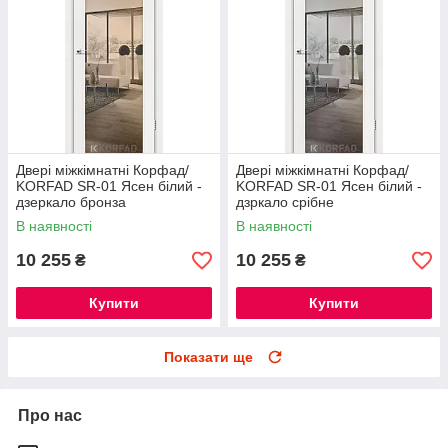
Двері міжкімнатні Корфад/
Двері міжкімнатні Корфад/
KORFAD SR-01 Ясен білий -
KORFAD SR-01 Ясен білий -
дзеркало бронза
дзркало срібне
В наявності
В наявності
10 255
10 255
₴
₴
Купити
Купити
Показати ще
Про нас