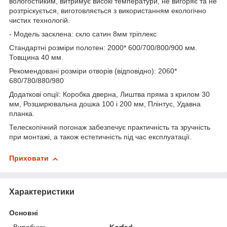
вологостійким, витримує високі температури, не вигоряє та не
розтріскується, виготовляється з використанням екологічно
чистих технологій.
- Модель засклена: скло сатин 8мм тріплекс
Стандартні розміри полотен: 2000* 600/700/800/900 мм.
Товщина 40 мм.
Рекомендовані розміри отворів (відповідно): 2060*
680/780/880/980
Додаткові опції: Коробка дверна, Лиштва пряма з крилом 30
мм, Розширювальна дошка 100 і 200 мм, Плінтус, Удавна
планка.
Телескопічний погонаж забезпечує практичність та зручність
при монтажі, а також естетичність під час експлуатації.
Приховати
Характеристики
Основні
Виробник
Korfad