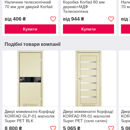
Наличник телескопічний
Коробка Korfad 80 мм
Нали
70 мм для дверей Korfad
дерево+МДФ
70 м
Телескопічна
406
944
від
₴
від
₴
від
Купити
Купити
Подібні товари компанії
Двері міжкімнатні Корфад/
Двері міжкімнатні Корфад/
Двер
KORFAD GLP-01 магнолія
KORFAD PR-01 магнолія
KOR
Super PET BLK
Super PET (скло сатин)
Supe
брон
8 800
5 065
5 0
₴
₴