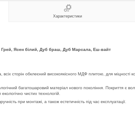
Характеристики
б Грей,
Ясен білий, Дуб браш, Дуб Марсала,
Е
ш-вайт
, всіх сторін обклеєний високоякісного МДФ плитою, для міцності ко
огічний багатошаровий матеріал нового покоління. Покриття є воло
 екологічно чистих технологій.
ручність при монтажі, а також естетичність під час експлуатації.