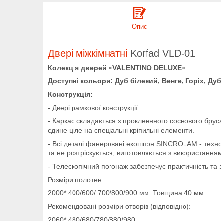
Опис
Двері міжкімнатні
Korfad VLD-01
Колекція дверей «VALENTINO DELUXE»
Доступні кольори: Дуб білений, Венге, Горіх, Ду
Конструкція:
- Двері рамкової конструкції.
- Каркас складається з проклеенного соснового бруса
єдине ціле на спеціальні кріпильні елементи.
- Всі деталі фанеровані екошпон SINCROLAM - технол
та не розтріскується, виготовляється з використанням
- Телескопічний погонаж забезпечує практичність та з
Розміри полотен:
2000* 400/600/ 700/800/900 мм. Товщина 40 мм.
Рекомендовані розміри отворів (відповідно):
2060* 480/680/780/880/980