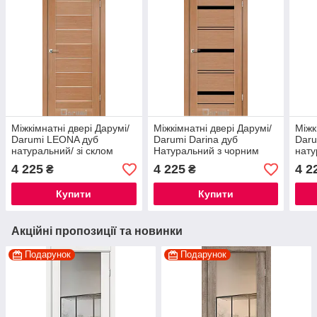
Міжкімнатні двері Дарумі/
Міжкімнатні двері Дарумі/
Міжк
Darumi LEONA дуб
Darumi Darina дуб
Daru
натуральний/ зі склом
Натуральний з чорним
нату
сатин білий
склом
сати
4 225
4 225
4 2
₴
₴
Купити
Купити
Акційні пропозиції та новинки
Подарунок
Подарунок