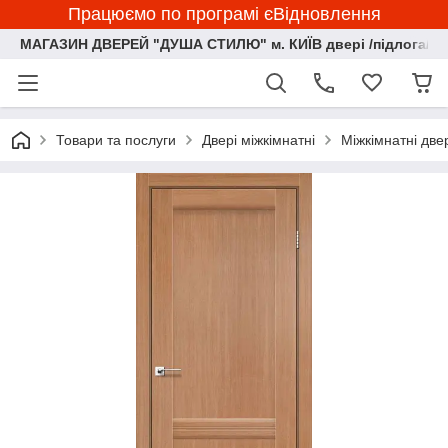
Працюємо по програмі єВідновлення
МАГАЗИН ДВЕРЕЙ "ДУША СТИЛЮ" м. КИЇВ двері /підлога/ ф
Товари та послуги
Двері міжкімнатні
Міжкімнатні две