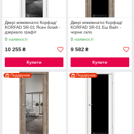
Двері міжкімнатні Корфад/
Двері міжкімнатні Корфад/
KORFAD SR-01 Ясен білий -
KORFAD SR-01 Еш Вайт -
дзеркало графіт
чорне скло
В наявності
В наявності
10 255
9 582
₴
₴
Купити
Купити
Подарунок
Подарунок