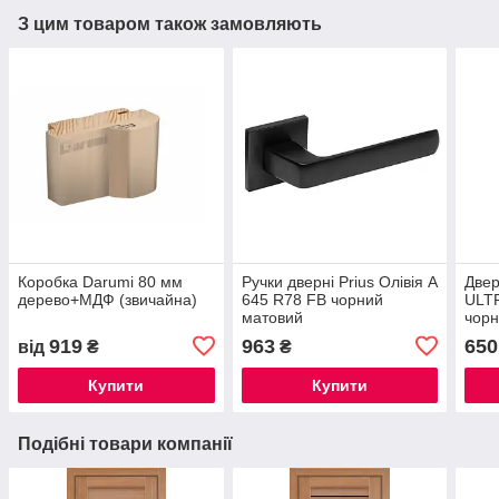
З цим товаром також замовляють
Коробка Darumi 80 мм
Ручки дверні Prius Олівія А
Двер
дерево+МДФ (звичайна)
645 R78 FB чорний
ULT
матовий
чор
919
963
650
від
₴
₴
Купити
Купити
Подібні товари компанії