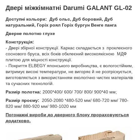
Двері міжкімнатні Darumi GALANT GL-02
Доступні кольори: Дуб ольс, Дуб боровий, Дуб
натуральний, Горіх роял Горіх бургун Венге панга
Дверне полотно глухе
Конструкція:
- Двері збірної конструкції. Каркас складається з проклеєного
соснового бруса, всіх боків обклеєний високоякісною МДФ
плитою для міцності конструкції.
- Покриття ELBEGY японського виробництва, є вологостійким,
витримує високі температури, не вигоряє й не розтріскується,
виготовляється з використанням екологічно чистих матеріалів
та сучасних технологій.
Размір полотна:
2000*400/ 600/ 700/ 800/ 900*40 мм;
Размір проєму:
2050-2080 *480-520 мм/ 680-720 мм/ 780-
820 мм/ 880-920 мм/ 980-1020 мм
Погонажні вироби до дверного блоку прораховуються
додатково.