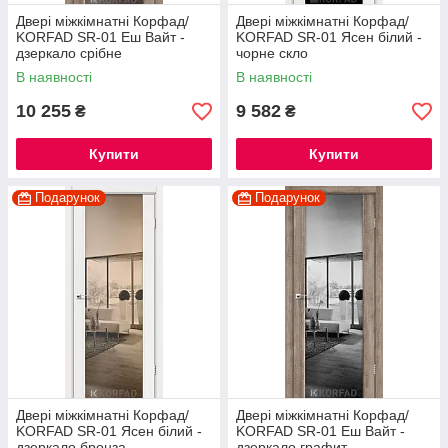
Двері міжкімнатні Корфад/
Двері міжкімнатні Корфад/
KORFAD SR-01 Еш Вайт -
KORFAD SR-01 Ясен білий -
дзеркало срібне
чорне скло
В наявності
В наявності
10 255
9 582
₴
₴
Купити
Купити
Подарунок
Подарунок
Двері міжкімнатні Корфад/
Двері міжкімнатні Корфад/
KORFAD SR-01 Ясен білий -
KORFAD SR-01 Еш Вайт -
дзеркало бронза
дзеркало графит