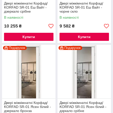
Двері міжкімнатні Корфад/
Двері міжкімнатні Корфад/
KORFAD SR-01 Еш Вайт -
KORFAD SR-01 Еш Вайт -
дзеркало срібне
чорне скло
В наявності
В наявності
10 255
9 582
₴
₴
Купити
Купити
Подарунок
Подарунок
Двері міжкімнатні Корфад/
Двері міжкімнатні Корфад/
KORFAD SR-01 Ясен білий -
KORFAD SR-01 Ясен білий -
дзеркало бронза
дзркало срібне