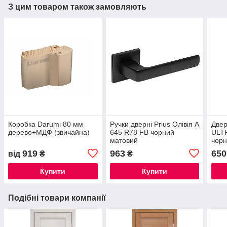
З цим товаром також замовляють
Коробка Darumi 80 мм
Ручки дверні Prius Олівія А
Двер
дерево+МДФ (звичайна)
645 R78 FB чорний
ULT
матовий
чор
919
963
650
від
₴
₴
Купити
Купити
Подібні товари компанії