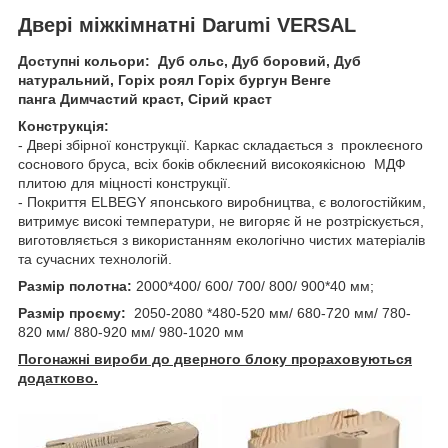
Двері міжкімнатні Darumi VERSAL
Доступні кольори: Дуб ольс, Дуб боровий, Дуб
натуральний, Горіх роял Горіх бургун Венге
панга Димчастий краст, Сірий краст
Конструкція:
- Двері збірної конструкції. Каркас складається з проклеєного
соснового бруса, всіх боків обклеєний високоякісною МДФ
плитою для міцності конструкції.
- Покриття ELBEGY японського виробництва, є вологостійким,
витримує високі температури, не вигоряє й не розтріскується,
виготовляється з використанням екологічно чистих матеріалів
та сучасних технологій.
Размір полотна:
2000*400/ 600/ 700/ 800/ 900*40 мм;
Размір проєму:
2050-2080 *480-520 мм/ 680-720 мм/ 780-
820 мм/ 880-920 мм/ 980-1020 мм
Погонажні вироби до дверного блоку прораховуються
додатково.