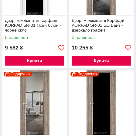
Двері міжкімнатні Корфад/
Двері міжкімнатні Корфад/
KORFAD SR-01 Ясен білий -
KORFAD SR-01 Еш Вайт -
чорне скло
дзеркало графит
В наявності
В наявності
9 582
10 255
₴
₴
Купити
Купити
Подарунок
Подарунок