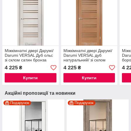
Міжкімнатні двері Дарумі/
Міжкімнатні двері Дарумі/
Міжк
Darumi VERSAL Дуб ольс
Darumi VERSAL дуб
Daru
зі склом сатин бронза
натуральний/ зі склом
боро
сатин бронза
біли
4 225
4 225
4 2
₴
₴
Купити
Купити
Акційні пропозиції та новинки
Подарунок
Подарунок