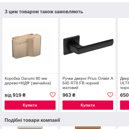
З цим товаром також замовляють
Коробка Darumi 80 мм
Ручки дверні Prius Олівія А
Двер
дерево+МДФ (звичайна)
645 R78 FB чорний
ULT
матовий
чор
919
963
650
від
₴
₴
Купити
Купити
Подібні товари компанії