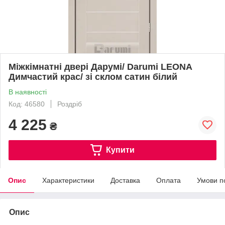
Міжкімнатні двері Дарумі/ Darumi LEONA
Димчастий крас/ зі склом сатин білий
В наявності
Код: 46580
Роздріб
4 225
₴
Купити
Опис
Характеристики
Доставка
Оплата
Умови п
Опис