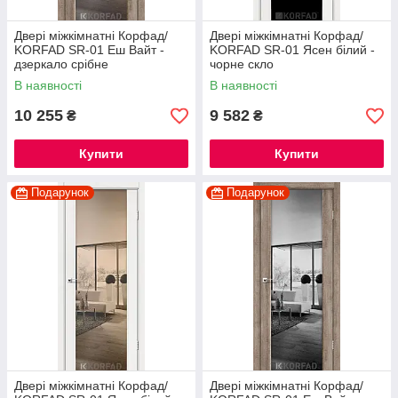
Двері міжкімнатні Корфад/
Двері міжкімнатні Корфад/
KORFAD SR-01 Еш Вайт -
KORFAD SR-01 Ясен білий -
дзеркало срібне
чорне скло
В наявності
В наявності
10 255
9 582
₴
₴
Купити
Купити
Подарунок
Подарунок
Двері міжкімнатні Корфад/
Двері міжкімнатні Корфад/