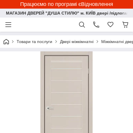
Працюємо по програмі єВідновлення
МАГАЗИН ДВЕРЕЙ "ДУША СТИЛЮ" м. КИЇВ двері /підлога/ ф
Товари та послуги
Двері міжкімнатні
Міжкімнатні две