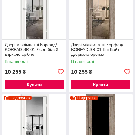
Двері міжкімнатні Корфад/
Двері міжкімнатні Корфад/
KORFAD SR-01 Ясен білий -
KORFAD SR-01 Еш Вайт -
дзркало срібне
дзеркало бронза
В наявності
В наявності
10 255
10 255
₴
₴
Купити
Купити
Подарунок
Подарунок