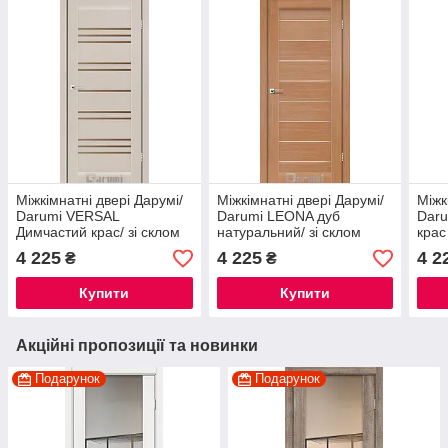
Міжкімнатні двері Дарумі/
Міжкімнатні двері Дарумі/
Міжк
Darumi VERSAL
Darumi LEONA дуб
Daru
Димчастий крас/ зі склом
натуральний/ зі склом
крас
сатин бронза
сатин білий
4 225
4 225
4 2
₴
₴
Купити
Купити
Акційні пропозиції та новинки
Подарунок
Подарунок