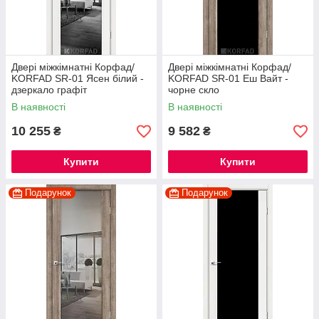
Двері міжкімнатні Корфад/
Двері міжкімнатні Корфад/
KORFAD SR-01 Ясен білий -
KORFAD SR-01 Еш Вайт -
дзеркало графіт
чорне скло
В наявності
В наявності
10 255
9 582
₴
₴
Купити
Купити
Подарунок
Подарунок