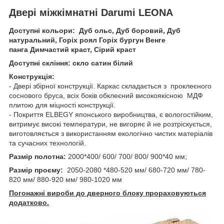
Двері міжкімнатні Darumi LEONA
Доступні кольори: Дуб ольс, Дуб боровий, Дуб
натуральний, Горіх роял Горіх бургун Венге
панга Димчастий краст, Сірий краст
Доступні скління: скло сатин білий
Конструкція:
- Двері збірної конструкції. Каркас складається з проклеєного
соснового бруса, всіх боків обклеєний високоякісною МДФ
плитою для міцності конструкції.
- Покриття ELBEGY японського виробництва, є вологостійким,
витримує високі температури, не вигоряє й не розтріскується,
виготовляється з використанням екологічно чистих матеріалів
та сучасних технологій.
Размір полотна:
2000*400/ 600/ 700/ 800/ 900*40 мм;
Размір проєму:
2050-2080 *480-520 мм/ 680-720 мм/ 780-
820 мм/ 880-920 мм/ 980-1020 мм
Погонажні вироби до дверного блоку прораховуються
додатково.