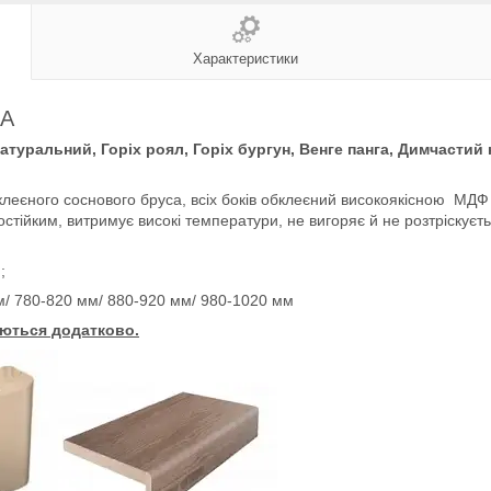
Характеристики
LA
туральний, Горіх роял, Горіх бургун, Венге панга, Димчастий 
роклеєного соснового бруса, всіх боків обклеєний високоякісною МДФ
стійким, витримує високі температури, не вигоряє й не розтріскуєт
;
м/ 780-820 мм/ 880-920 мм/ 980-1020 мм
ються додатково.