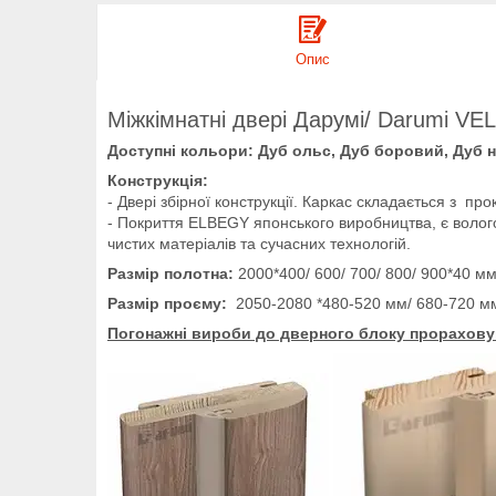
Опис
Міжкімнатні двері Дарумі/ Darumi VE
Доступні кольори: Дуб ольс, Дуб боровий, Дуб на
Конструкція:
- Двері збірної конструкції. Каркас складається з п
- Покриття ELBEGY японського виробництва, є волого
чистих матеріалів та сучасних технологій.
Размір полотна:
2000*400/ 600/ 700/ 800/ 900*40 мм
Размір проєму:
2050-2080 *480-520 мм/ 680-720 м
Погонажні вироби до дверного блоку прорахову