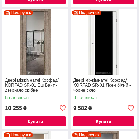
Подарунок
Подарунок
Двері міжкімнатні Корфад/
Двері міжкімнатні Корфад/
KORFAD SR-01 Еш Вайт -
KORFAD SR-01 Ясен білий -
дзеркало срібне
чорне скло
В наявності
В наявності
10 255
9 582
₴
₴
Купити
Купити
Подарунок
Подарунок