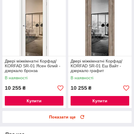
Двері міжкімнатні Корфад/
Двері міжкімнатні Корфад/
KORFAD SR-01 Ясен білий -
KORFAD SR-01 Еш Вайт -
дзеркало бронза
дзеркало графит
В наявності
В наявності
10 255
10 255
₴
₴
Купити
Купити
Показати ще