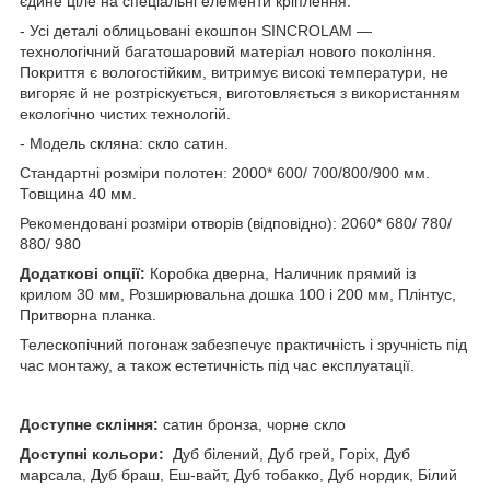
єдине ціле на спеціальні елементи кріплення.
- Усі деталі облицьовані екошпон SINCROLAM —
технологічний багатошаровий матеріал нового покоління.
Покриття є вологостійким, витримує високі температури, не
вигоряє й не розтріскується, виготовляється з використанням
екологічно чистих технологій.
- Модель скляна: скло сатин.
Стандартні розміри полотен: 2000* 600/ 700/800/900 мм.
Товщина 40 мм.
Рекомендовані розміри отворів (відповідно): 2060* 680/ 780/
880/ 980
Додаткові опції:
Коробка дверна, Наличник прямий із
крилом 30 мм, Розширювальна дошка 100 і 200 мм, Плінтус,
Притворна планка.
Телескопічний погонаж забезпечує практичність і зручність під
час монтажу, а також естетичність під час експлуатації.
Доступне скління:
сатин бронза, чорне скло
Доступні кольори:
Дуб білений, Дуб грей, Горіх, Дуб
марсала, Дуб браш, Еш-вайт, Дуб тобакко, Дуб нордик, Білий