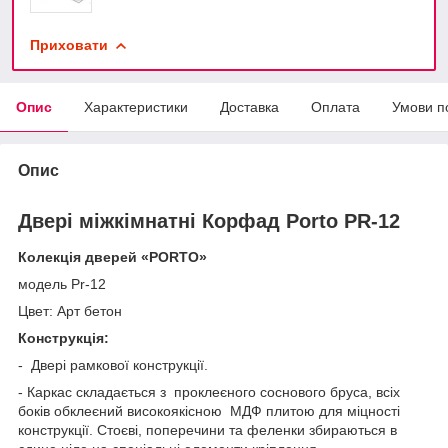
Приховати
Опис
Характеристики
Доставка
Оплата
Умови п
Опис
Двері міжкімнатні Корфад Porto PR-12
Колекція дверей «PORTO»
модель Pr-12
Цвет: Арт бетон
Конструкція:
- Двері рамкової конструкції.
- Каркас складається з проклеєного соснового бруса, всіх
боків обклеєний високоякісною МДФ плитою для міцності
конструкції. Стоєві, поперечини та феленки збираються в