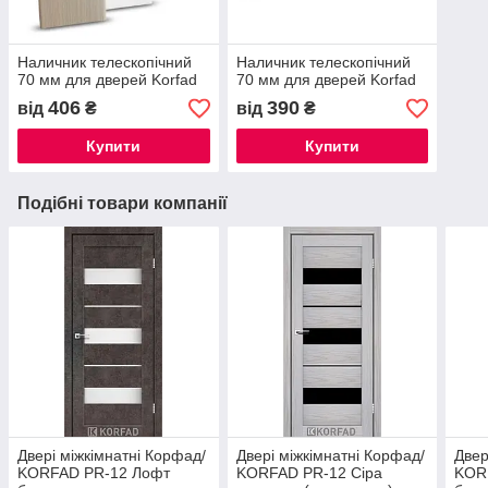
Наличник телескопічний
Наличник телескопічний
70 мм для дверей Korfad
70 мм для дверей Korfad
406
390
від
₴
від
₴
Купити
Купити
Подібні товари компанії
Двері міжкімнатні Корфад/
Двері міжкімнатні Корфад/
Двер
KORFAD PR-12 Лофт
KORFAD PR-12 Сіра
KOR