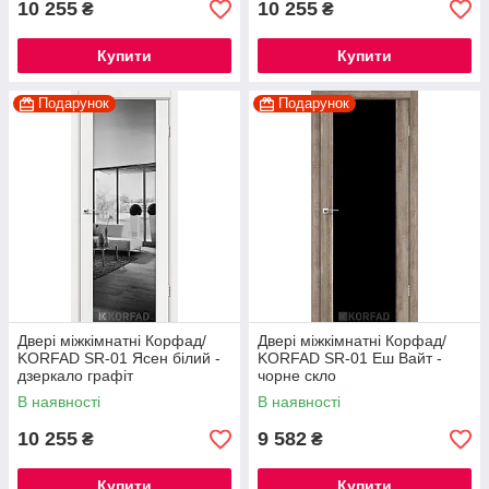
10 255
10 255
₴
₴
Купити
Купити
Подарунок
Подарунок
Двері міжкімнатні Корфад/
Двері міжкімнатні Корфад/
KORFAD SR-01 Ясен білий -
KORFAD SR-01 Еш Вайт -
дзеркало графіт
чорне скло
В наявності
В наявності
10 255
9 582
₴
₴
Купити
Купити