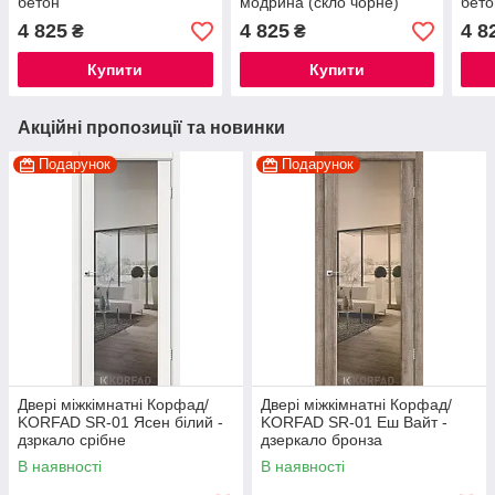
бетон
модрина (скло чорне)
бето
4 825
4 825
4 8
₴
₴
Купити
Купити
Акційні пропозиції та новинки
Подарунок
Подарунок
Двері міжкімнатні Корфад/
Двері міжкімнатні Корфад/
KORFAD SR-01 Ясен білий -
KORFAD SR-01 Еш Вайт -
дзркало срібне
дзеркало бронза
В наявності
В наявності