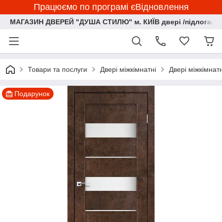
Працюємо по програмі єВідновлення
МАГАЗИН ДВЕРЕЙ "ДУША СТИЛЮ" м. КИЇВ двері /підлога/ ф
Товари та послуги
Двері міжкімнатні
Двері міжкімна
Подарунок