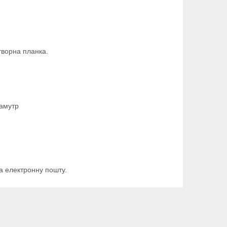
творна планка.
ламутр
а електронну пошту.