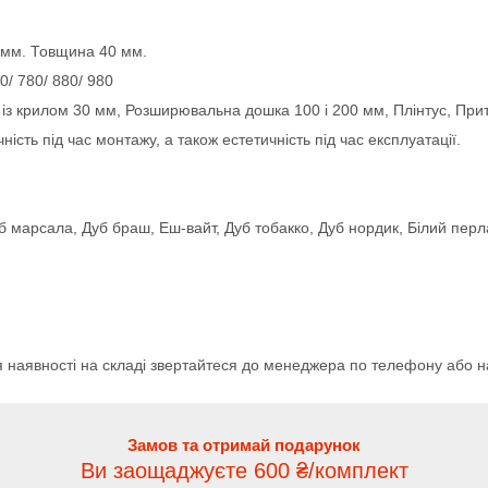
0 мм. Товщина 40 мм.
0/ 780/ 880/ 980
з крилом 30 мм, Розширювальна дошка 100 і 200 мм, Плінтус, При
ність під час монтажу, а також естетичність під час експлуатації.
уб марсала, Дуб браш, Еш-вайт, Дуб тобакко, Дуб нордик, Білий пер
я наявності на складі звертайтеся до менеджера по телефону або н
Замов та отримай подарунок
Ви заощаджуєте 600 ₴/комплект