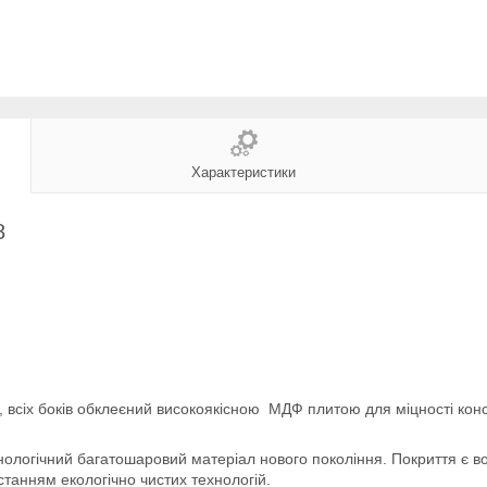
Характеристики
8
, всіх боків обклеєний високоякісною МДФ плитою для міцності кон
ологічний багатошаровий матеріал нового покоління. Покриття є во
станням екологічно чистих технологій.