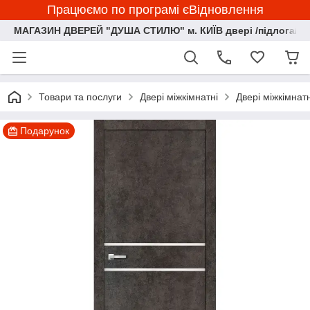
Працюємо по програмі єВідновлення
МАГАЗИН ДВЕРЕЙ "ДУША СТИЛЮ" м. КИЇВ двері /підлога/ ф
Товари та послуги
Двері міжкімнатні
Двері міжкімна
Подарунок