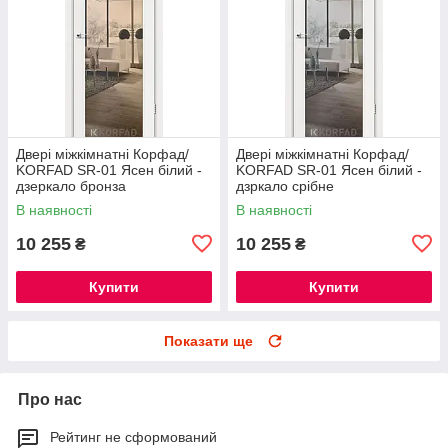
Двері міжкімнатні Корфад/
Двері міжкімнатні Корфад/
KORFAD SR-01 Ясен білий -
KORFAD SR-01 Ясен білий -
дзеркало бронза
дзркало срібне
В наявності
В наявності
10 255
10 255
₴
₴
Купити
Купити
Показати ще
Про нас
Рейтинг не сформований