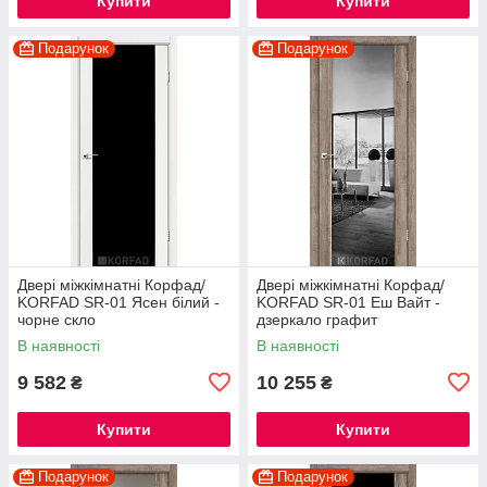
Купити
Купити
Подарунок
Подарунок
Двері міжкімнатні Корфад/
Двері міжкімнатні Корфад/
KORFAD SR-01 Ясен білий -
KORFAD SR-01 Еш Вайт -
чорне скло
дзеркало графит
В наявності
В наявності
9 582
10 255
₴
₴
Купити
Купити
Подарунок
Подарунок