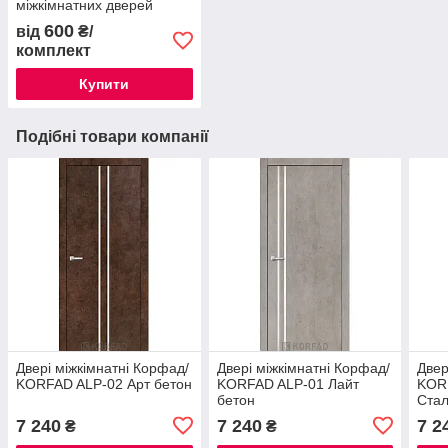
міжкімнатних дверей
600
від
₴/
комплект
Купити
Подібні товари компанії
Двері міжкімнатні Корфад/
Двері міжкімнатні Корфад/
Двер
KORFAD ALP-02 Арт бетон
KORFAD ALP-01 Лайт
KOR
бетон
Стал
7 240
7 240
7 2
₴
₴