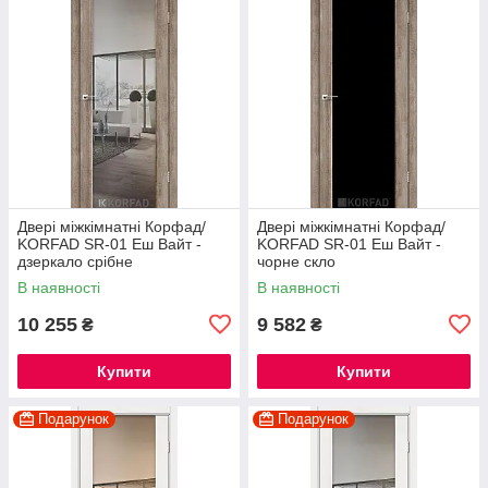
Двері міжкімнатні Корфад/
Двері міжкімнатні Корфад/
KORFAD SR-01 Еш Вайт -
KORFAD SR-01 Еш Вайт -
дзеркало срібне
чорне скло
В наявності
В наявності
10 255
9 582
₴
₴
Купити
Купити
Подарунок
Подарунок