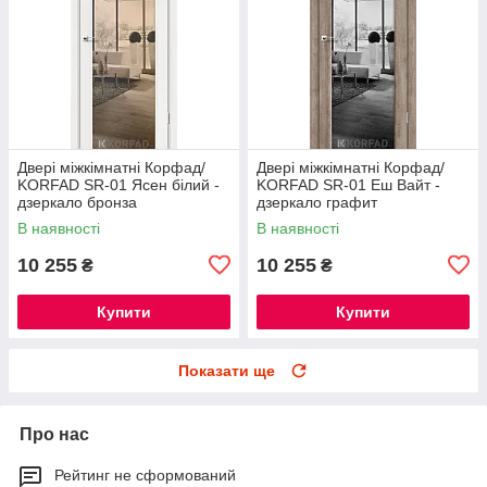
Двері міжкімнатні Корфад/
Двері міжкімнатні Корфад/
KORFAD SR-01 Ясен білий -
KORFAD SR-01 Еш Вайт -
дзеркало бронза
дзеркало графит
В наявності
В наявності
10 255
10 255
₴
₴
Купити
Купити
Показати ще
Про нас
Рейтинг не сформований