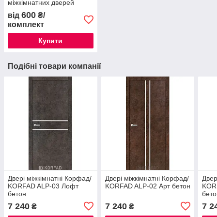
міжкімнатних дверей
600
від
₴/
комплект
Купити
Подібні товари компанії
Двері міжкімнатні Корфад/
Двері міжкімнатні Корфад/
Двер
KORFAD ALP-03 Лофт
KORFAD ALP-02 Арт бетон
KOR
бетон
бето
7 240
7 240
7 2
₴
₴